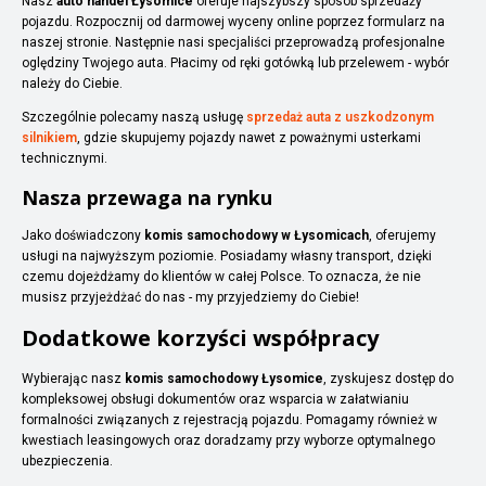
Nasz
auto handel Łysomice
oferuje najszybszy sposób sprzedaży
pojazdu. Rozpocznij od darmowej wyceny online poprzez formularz na
naszej stronie. Następnie nasi specjaliści przeprowadzą profesjonalne
oględziny Twojego auta. Płacimy od ręki gotówką lub przelewem - wybór
należy do Ciebie.
Szczególnie polecamy naszą usługę
sprzedaż auta z uszkodzonym
silnikiem
, gdzie skupujemy pojazdy nawet z poważnymi usterkami
technicznymi.
Nasza przewaga na rynku
Jako doświadczony
komis samochodowy w Łysomicach
, oferujemy
usługi na najwyższym poziomie. Posiadamy własny transport, dzięki
czemu dojeżdżamy do klientów w całej Polsce. To oznacza, że nie
musisz przyjeżdżać do nas - my przyjedziemy do Ciebie!
Dodatkowe korzyści współpracy
Wybierając nasz
komis samochodowy Łysomice
, zyskujesz dostęp do
kompleksowej obsługi dokumentów oraz wsparcia w załatwianiu
formalności związanych z rejestracją pojazdu. Pomagamy również w
kwestiach leasingowych oraz doradzamy przy wyborze optymalnego
ubezpieczenia.