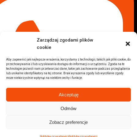
Komis samochodowy Płock
Komis samochodowy Opole
Komis samochodowy Lublin
Komis samochodowy Sochaczew
Inne Lokalizacje
Zarządzaj zgodami plików
Import
cookie
Auta z USA Warszawa
Auta z USA Rzeszów
Aby zapewnić jak najlepsze wrażenia, korzystamy z technologii, takich jak pliki cookie, do
przechowywania i/lub uzyskiwania dostępu do informacji o urządzeniu. Zgoda na te
Auta z USA Białystok
technologie pozwoli nam przetwarzać dane, takie jak zachowanie podczas przeglądania
Auta z USA Kraków
lub unikalne identyfikatory na tej stronie. Brak wyrażenia zgody lub wycofanie zgody
może niekorzystnie wpłynąć na niektóre cechy i funkcje.
Marki samochodów
Sprzedam BMW
Akceptuję
Sprzedam Audi
Sprzedam Mercedes
Odmów
Wszystkie marki samochodów
Zobacz preferencje
2026 © Autolab.pl |
Polityka prywatności
Polityka prywatności
Polityka prywatności