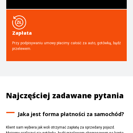
Zapłata
Przy podpisywaniu umowy płacimy całość za auto, gotówką, bądź
przelewem.
Najczęściej zadawane pytania
Jaka jest forma płatności za samochód?
Klient sam wybiera jak woli otrzymać zapłatę za sprzedany pojazd.
Możemy rozliczyć się gotówką, bądź przelewem ekspresowym na konto.