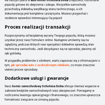
Na naszym placu w
auto komis Ochotnica Dolna
znajdziesz różnorodne
pojazdy gotowe do obejrzenia i zakupu. Wszystkie samochody
przechodzą dokładną weryfikację stanu technicznego, a ich
dokumentacja jest kompletna i przejrzysta. Możesz przyjechać i
osobiście sprawdzić interesujący Cię pojazd.
Proces realizacji transakcji
Rozpoczynamy od bezpłatnej wyceny Twojego pojazdu, którą możesz
uzyskać przez nasz formularz online. Następnie umówimy się na
oględziny, podczas których nasi specjaliści dokładnie sprawdzą stan
techniczny samochodu. Jeśli decydujesz się na sprzedaż, płacimy od
ręki gotówką.
W przypadku problemów z silnikiem, warto zapoznać się z informacjami o
tym,
jak sprzedać auto z uszkodzonym silnikiem
, co może znacznie
ułatwić proces sprzedaży.
Dodatkowe usługi i gwarancje
Nasz
komis samochodowy Ochotnica Dolna
oferuje również wsparcie w
zakresie kredytów samochodowych oraz ubezpieczeń. Pomagamy w
rozliczeniu leasingu operacyjnego i finansowego, co znacznie upraszcza
formalności związane ze zmianą pojazdu.