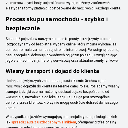
z renomowanymi instytucjami finansowymi, możemy zaoferować
elastyczne formy płatności dostosowane do możliwości każdego klienta.
Proces skupu samochodu - szybko i
bezpiecznie
Sprzedaż pojazdu w naszym komisie to prosty i przejrzysty proces.
Rozpoczynamy od bezpłatnej wyceny online, którą można wykonać za
pomocą formularza na naszej stronie internetowej. Po wstępnej ocenie,
nasi specjaliści dokonują dokładnych oględzin pojazdu, uwzględniając
jego stan techniczny, historię serwisową oraz aktualne trendy rynkowe.
Własny transport i dojazd do klienta
Jedną z największych zalet naszego
auto komis Orchowo
jest
możliwość dojazdu do klienta na terenie całej Polski. Posiadamy własny
transport, dzięki czemu możemy odebrać pojazd bezpośrednio od
właściciela, niezależnie od lokalizacji. Ta usługa jest szczególnie
ceniona przez klientów, którzy nie mogą osobiście dotrzeć do naszego
komisu.
W przypadku pojazdów wymagających specjalistycznej obsługi, takich
jak
sprzedaż auta z uszkodzonym silnikiem
, oferujemy profesjonalną
wycenę uwzględniającą specyfikę uszkodzeń.