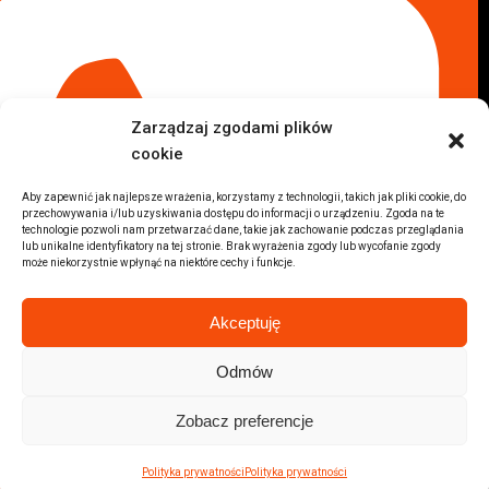
Komis samochodowy Płock
Komis samochodowy Opole
Komis samochodowy Lublin
Komis samochodowy Sochaczew
Inne Lokalizacje
Zarządzaj zgodami plików
Import
cookie
Auta z USA Warszawa
Auta z USA Rzeszów
Aby zapewnić jak najlepsze wrażenia, korzystamy z technologii, takich jak pliki cookie, do
przechowywania i/lub uzyskiwania dostępu do informacji o urządzeniu. Zgoda na te
Auta z USA Białystok
technologie pozwoli nam przetwarzać dane, takie jak zachowanie podczas przeglądania
Auta z USA Kraków
lub unikalne identyfikatory na tej stronie. Brak wyrażenia zgody lub wycofanie zgody
może niekorzystnie wpłynąć na niektóre cechy i funkcje.
Marki samochodów
Sprzedam BMW
Akceptuję
Sprzedam Audi
Sprzedam Mercedes
Odmów
Wszystkie marki samochodów
Zobacz preferencje
2026 © Autolab.pl |
Polityka prywatności
Polityka prywatności
Polityka prywatności
Partner:
Sellele.pl - skup telefonów online