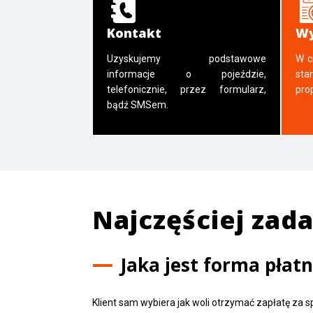
Kontakt
Wy
Uzyskujemy podstawowe
W c
informacje o pojeździe,
sta
telefonicznie, przez formularz,
pro
bądź SMSem.
Najczęściej zad
Jaka jest forma płat
Klient sam wybiera jak woli otrzymać zapłatę za