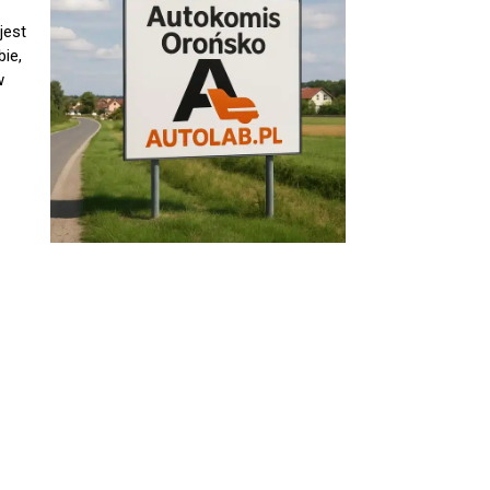
jest
ie,
w