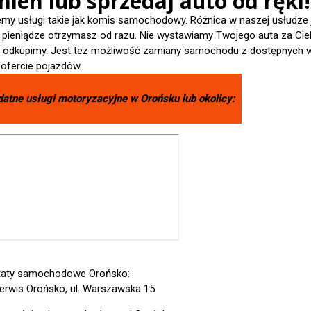
ień lub sprzedaj auto od ręki!
emy usługi takie jak komis samochodowy. Różnica w naszej usłudze 
- pieniądze otrzymasz od razu. Nie wystawiamy Twojego auta za Cieb
je odkupimy. Jest tez możliwość zamiany samochodu z dostępnych 
 ofercie pojazdów.
datne usługi motoryzacyjne w
Orońsku
lub okolicy:
taty samochodowe Orońsko:
erwis Orońsko, ul. Warszawska 15