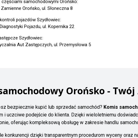
z częściami samochodowymi Orońsko:
 Zamienne Orońsko, ul. Słoneczna 8
 kontroli pojazdów Szydłowiec:
Diagnostyki Pojazdu, ul. Kopernika 22
astępcze Szydłowiec:
czalnia Aut Zastępczych, ul. Przemysłowa 5
 samochodowy Orońsko - Twój 
sz bezpiecznie kupić lub sprzedać samochód?
Komis samoch
m i uczciwe podejście do klienta. Dzięki wieloletniemu doświadc
gionie, oferując kompleksową obsługę w zakresie handlu samoch
tle konkurencji dzięki transparentnym procedurom wyceny oraz 