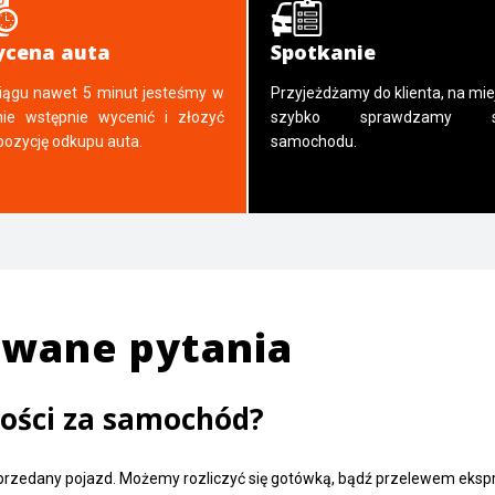
cena auta
Spotkanie
iągu nawet 5 minut jesteśmy w
Przyjeżdżamy do klienta, na mie
nie wstępnie wycenić i złozyć
szybko sprawdzamy s
pozycję odkupu auta.
samochodu.
awane pytania
ności za samochód?
 sprzedany pojazd. Możemy rozliczyć się gotówką, bądź przelewem eks