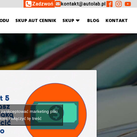
Zadzwoń
kontakt@autolab.pl
ODU
SKUP AUT CENNIK
SKUP
BLOG
KONTAKT
y zaakceptować marketing pliki
kies i włączyć tę treść