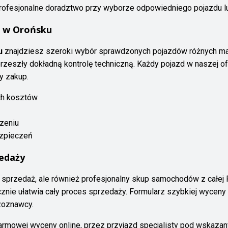
i profesjonalne doradztwo przy wyborze odpowiedniego pojazdu 
s w Orońsku
u
znajdziesz szeroki wybór sprawdzonych pojazdów różnych ma
rzeszły dokładną kontrolę techniczną. Każdy pojazd w naszej o
y zakup.
ch kosztów
zeniu
ezpieczeń
edaży
o sprzedaż, ale również profesjonalny skup samochodów z całej 
cznie ułatwia cały proces sprzedaży. Formularz szybkiej wycen
zoznawcy.
 darmowej wyceny online, przez przyjazd specjalisty pod wskaza