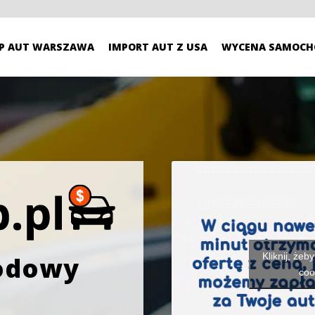
P AUT WARSZAWA
IMPORT AUT Z USA
WYCENA SAMOCH
Kliknij, żeb
odowy
coo