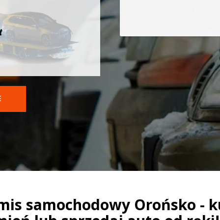
t
E
mis samochodowy Orońsko - k