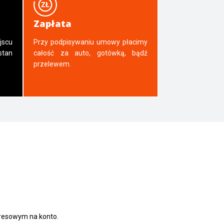
Zapłata
jscu
Przy podpisywaniu umowy płacimy
tan
całość za auto, gotówką, bądź
przelewem.
presowym na konto.