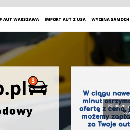
P AUT WARSZAWA
IMPORT AUT Z USA
WYCENA SAMOCH
Kliknij, żeb
odowy
coo