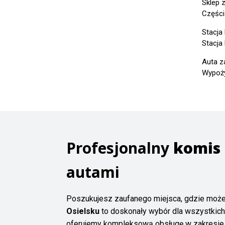
Sklep 
Części
Stacja 
Stacja
Auta z
Wypoży
Profesjonalny
komis
autami
Poszukujesz zaufanego miejsca, gdzie moż
Osielsku
to doskonały wybór dla wszystkich
oferujemy kompleksową obsługę w zakresie 