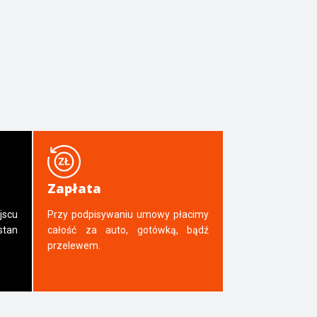
Zapłata
jscu
Przy podpisywaniu umowy płacimy
tan
całość za auto, gotówką, bądź
przelewem.