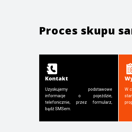
Proces skupu 
Kontakt
Wy
Uzyskujemy podstawowe
W c
informacje o pojeździe,
sta
telefonicznie, przez formularz,
pro
bądź SMSem.