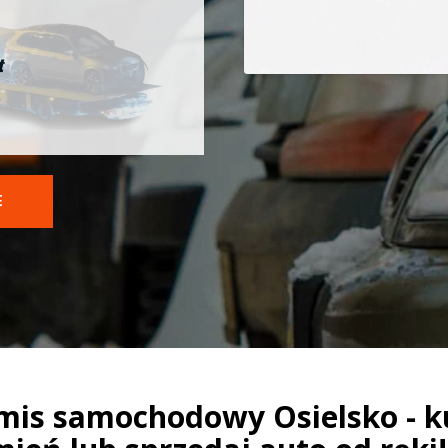
t
E
mis samochodowy Osielsko - k