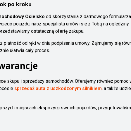
ok po kroku
mochodowy Osielsko
od skorzystania z darmowego formularza 
Twojego pojazdu, nasz specjalista umówi się z Tobą na oględzi
przedstawiamy ostateczną ofertę zakupu.
sz płatność od ręki w dniu podpisania umowy. Zajmujemy się ró
nie ułatwia cały proces.
gwarancje
jsce skupu i sprzedaży samochodów. Oferujemy również pomoc w
rocesie
sprzedaż auta z uszkodzonym silnikiem
, a także udz
jlepszych miejscach ekspozycji swoich pojazdów, przygotowal