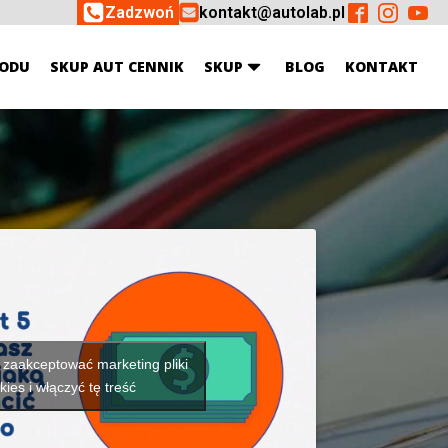
Zadzwoń
kontakt@autolab.pl
ODU
SKUP AUT CENNIK
SKUP
BLOG
KONTAKT
y zaakceptować marketing pliki
kies i włączyć tę treść