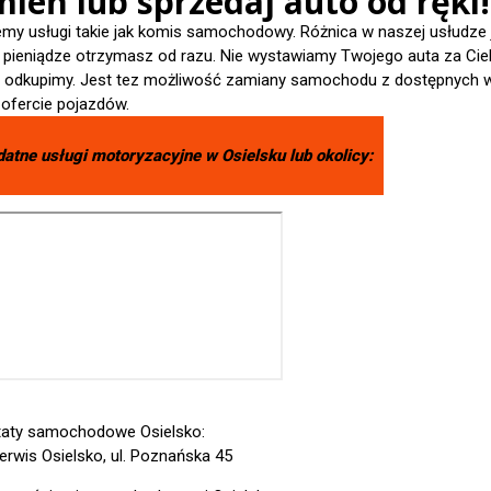
ień lub sprzedaj auto od ręki!
emy usługi takie jak komis samochodowy. Różnica w naszej usłudze 
- pieniądze otrzymasz od razu. Nie wystawiamy Twojego auta za Cieb
je odkupimy. Jest tez możliwość zamiany samochodu z dostępnych 
 ofercie pojazdów.
datne usługi motoryzacyjne w
Osielsku
lub okolicy:
aty samochodowe Osielsko:
erwis Osielsko, ul. Poznańska 45