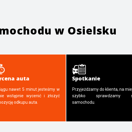
samochodu w
Osielsku
cena auta
Spotkanie
iągu nawet 5 minut jesteśmy w
Przyjeżdżamy do klienta, na mie
nie wstępnie wycenić i złozyć
szybko sprawdzamy s
pozycję odkupu auta.
samochodu.