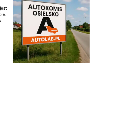
jest
ie,
w