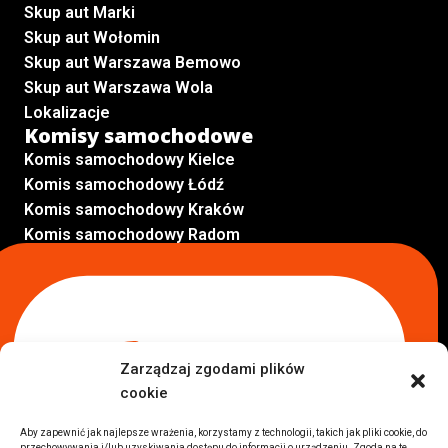
Skup aut Marki
Skup aut Wołomin
Skup aut Warszawa Bemowo
Skup aut Warszawa Wola
Lokalizacje
Komisy samochodowe
Komis samochodowy Kielce
Komis samochodowy Łódź
Komis samochodowy Kraków
Komis samochodowy Radom
Komis samochodowy Płock
Komis samochodowy Opole
Komis samochodowy Lublin
Komis samochodowy Sochaczew
Inne Lokalizacje
Zarządzaj zgodami plików
Import
cookie
Auta z USA Warszawa
Auta z USA Rzeszów
Aby zapewnić jak najlepsze wrażenia, korzystamy z technologii, takich jak pliki cookie, do
przechowywania i/lub uzyskiwania dostępu do informacji o urządzeniu. Zgoda na te