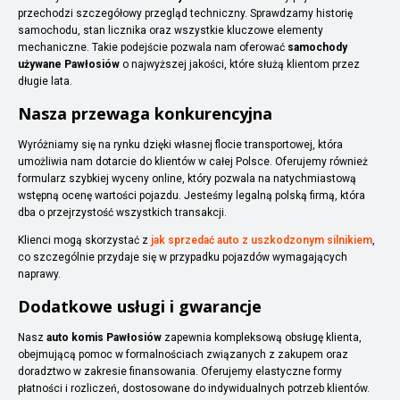
przechodzi szczegółowy przegląd techniczny. Sprawdzamy historię
samochodu, stan licznika oraz wszystkie kluczowe elementy
mechaniczne. Takie podejście pozwala nam oferować
samochody
używane Pawłosiów
o najwyższej jakości, które służą klientom przez
długie lata.
Nasza przewaga konkurencyjna
Wyróżniamy się na rynku dzięki własnej flocie transportowej, która
umożliwia nam dotarcie do klientów w całej Polsce. Oferujemy również
formularz szybkiej wyceny online, który pozwala na natychmiastową
wstępną ocenę wartości pojazdu. Jesteśmy legalną polską firmą, która
dba o przejrzystość wszystkich transakcji.
Klienci mogą skorzystać z
jak sprzedać auto z uszkodzonym silnikiem
,
co szczególnie przydaje się w przypadku pojazdów wymagających
naprawy.
Dodatkowe usługi i gwarancje
Nasz
auto komis Pawłosiów
zapewnia kompleksową obsługę klienta,
obejmującą pomoc w formalnościach związanych z zakupem oraz
doradztwo w zakresie finansowania. Oferujemy elastyczne formy
płatności i rozliczeń, dostosowane do indywidualnych potrzeb klientów.