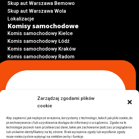
Skup aut Warszawa Bemowo
Skup aut Warszawa Wola
Lokalizacje
Komisy samochodowe
Komis samochodowy Kielce
Komis samochodowy Łódź
Komis samochodowy Kraków
Komis samochodowy Radom
Komis samochodowy Płock
Komis samochodowy Opole
Komis samochodowy Lublin
Komis samochodowy Sochaczew
Inne Lokalizacje
Zarządzaj zgodami plików
Import
cookie
Auta z USA Warszawa
Auta z USA Rzeszów
Aby zapewnić jak najlepsze wrażenia, korzystamy z technologii, takich jak pliki cookie, do
przechowywania i/lub uzyskiwania dostępu do informacji o urządzeniu. Zgoda na te
Auta z USA Białystok
technologie pozwoli nam przetwarzać dane, takie jak zachowanie podczas przeglądania
Auta z USA Kraków
lub unikalne identyfikatory na tej stronie. Brak wyrażenia zgody lub wycofanie zgody
może niekorzystnie wpłynąć na niektóre cechy i funkcje.