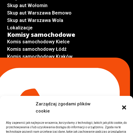
Skup aut Wołomin
Skup aut Warszawa Bemowo
Skup aut Warszawa Wola
Lokalizacje
Komisy samochodowe
Komis samochodowy Kielce
Komis samochodowy Łódź
Komis samochodowy Kraków
Komis samochodowy Radom
Komis samochodowy Płock
Komis samochodowy Opole
Komis samochodowy Lublin
Komis samochodowy Sochaczew
Inne Lokalizacje
Zarządzaj zgodami plików
Import
cookie
Auta z USA Warszawa
Auta z USA Rzeszów
Aby zapewnić jak najlepsze wrażenia, korzystamy z technologii, takich jak pliki cookie, do
przechowywania i/lub uzyskiwania dostępu do informacji o urządzeniu. Zgoda na te
Auta z USA Białystok
technologie pozwoli nam przetwarzać dane, takie jak zachowanie podczas przeglądania