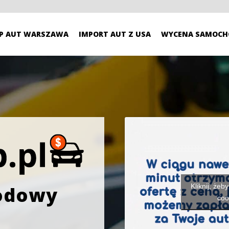
P AUT WARSZAWA
IMPORT AUT Z USA
WYCENA SAMOCH
Kliknij, żeb
odowy
coo