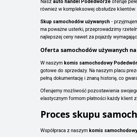
Nasz
auto handel Podedwórze
oferuje peł
również w kompleksowej obsłudze klientów:
Skup samochodów używanych
- przyjmuje
ma poważne usterki, przeprowadzimy rzetel
najlepszej ceny nawet za pojazdy wymagając
Oferta samochodów używanych na 
W naszym
komis samochodowy Podedwó
gotowe do sprzedaży. Na naszym placu preze
pełną dokumentację i znaną historię, co gwar
Oferujemy możliwość pozostawienia swojego a
elastycznym formom płatności każdy klient 
Proces skupu samoch
Współpraca z naszym
komis samochodowy