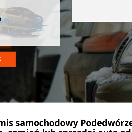
t
E
mis samochodowy Podedwórze