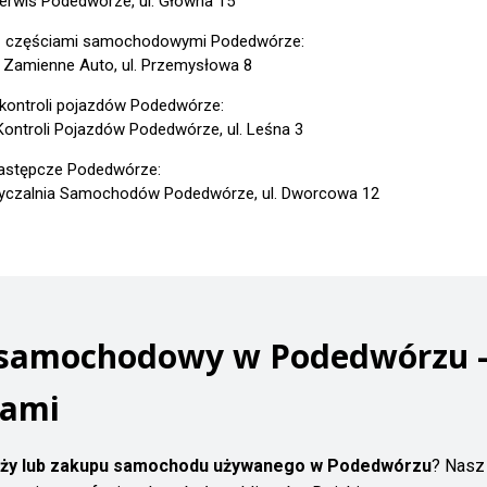
erwis Podedwórze, ul. Główna 15
z częściami samochodowymi Podedwórze:
 Zamienne Auto, ul. Przemysłowa 8
 kontroli pojazdów Podedwórze:
Kontroli Pojazdów Podedwórze, ul. Leśna 3
astępcze Podedwórze:
czalnia Samochodów Podedwórze, ul. Dworcowa 12
 samochodowy w Podedwórzu -
tami
ży lub zakupu samochodu używanego w Podedwórzu
? Nas