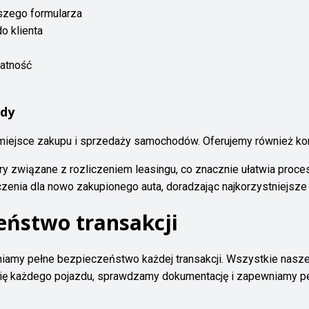
szego formularza
o klienta
atność
ody
o miejsce zakupu i sprzedaży samochodów. Oferujemy również k
y związane z rozliczeniem leasingu, co znacznie ułatwia pro
nia dla nowo zakupionego auta, doradzając najkorzystniejsze 
eństwo transakcji
wniamy pełne bezpieczeństwo każdej transakcji. Wszystkie nasze
ię każdego pojazdu, sprawdzamy dokumentację i zapewniamy peł