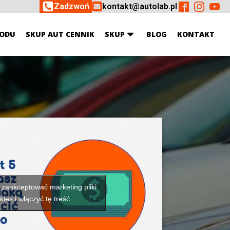
Zadzwoń
kontakt@autolab.pl
ODU
SKUP AUT CENNIK
SKUP
BLOG
KONTAKT
y zaakceptować marketing pliki
kies i włączyć tę treść