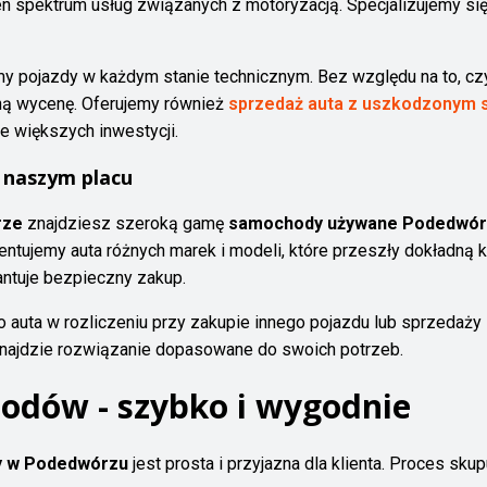
en spektrum usług związanych z motoryzacją. Specjalizujemy się 
my pojazdy w każdym stanie technicznym. Bez względu na to, c
ną wycenę. Oferujemy również
sprzedaż auta z uszkodzonym s
e większych inwestycji.
naszym placu
rze
znajdziesz szeroką gamę
samochody używane Podedwó
ntujemy auta różnych marek i modeli, które przeszły dokładną 
antuje bezpieczny zakup.
uta w rozliczeniu przy zakupie innego pojazdu lub sprzedaży z
znajdzie rozwiązanie dopasowane do swoich potrzeb.
odów - szybko i wygodnie
 w Podedwórzu
jest prosta i przyjazna dla klienta. Proces skup