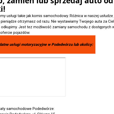
p, zamień lub sprzedaj auto od
i!
emy usługi takie jak komis samochodowy. Różnica w naszej usłudze 
- pieniądze otrzymasz od razu. Nie wystawiamy Twojego auta za Cieb
je odkupimy. Jest tez możliwość zamiany samochodu z dostępnych 
 ofercie pojazdów.
datne usługi motoryzacyjne w
Podedwórzu
lub okolicy:
taty samochodowe Podedwórze: