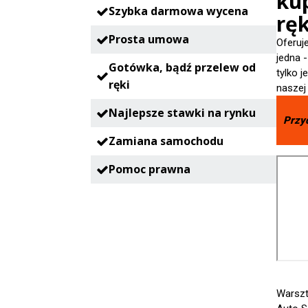
ku
Szybka darmowa wycena
ręk
Prosta umowa
Oferuj
jedna 
Gotówka, bądź przelew od
tylko 
ręki
naszej
Najlepsze stawki na rynku
Przy
Zamiana samochodu
Pomoc prawna
Warsz