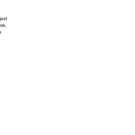
jest
ie,
w