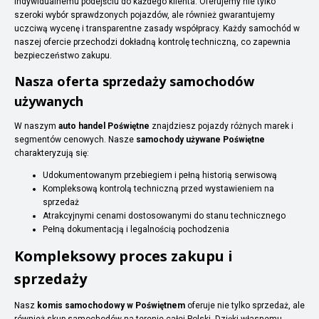
indywidualnemu podejściu do każdego klienta. Oferujemy nie tylko
szeroki wybór sprawdzonych pojazdów, ale również gwarantujemy
uczciwą wycenę i transparentne zasady współpracy. Każdy samochód w
naszej ofercie przechodzi dokładną kontrolę techniczną, co zapewnia
bezpieczeństwo zakupu.
Nasza oferta sprzedaży samochodów
używanych
W naszym
auto handel Poświętne
znajdziesz pojazdy różnych marek i
segmentów cenowych. Nasze
samochody używane Poświętne
charakteryzują się:
Udokumentowanym przebiegiem i pełną historią serwisową
Kompleksową kontrolą techniczną przed wystawieniem na
sprzedaż
Atrakcyjnymi cenami dostosowanymi do stanu technicznego
Pełną dokumentacją i legalnością pochodzenia
Kompleksowy proces zakupu i
sprzedaży
Nasz
komis samochodowy w Poświętnem
oferuje nie tylko sprzedaż, ale
również skup samochodów na terenie całej Polski. Dzięki własnemu