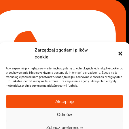
Komis samochodowy Kraków
Komis samochodowy Radom
Komis samochodowy Płock
Komis samochodowy Opole
Komis samochodowy Lublin
Komis samochodowy Sochaczew
Inne Lokalizacje
Zarządzaj zgodami plików
Import
cookie
Auta z USA Warszawa
Auta z USA Rzeszów
Aby zapewnić jak najlepsze wrażenia, korzystamy z technologii, takich jak pliki cookie, do
przechowywania i/lub uzyskiwania dostępu do informacji o urządzeniu. Zgoda na te
Auta z USA Białystok
technologie pozwoli nam przetwarzać dane, takie jak zachowanie podczas przeglądania
Auta z USA Kraków
lub unikalne identyfikatory na tej stronie. Brak wyrażenia zgody lub wycofanie zgody
może niekorzystnie wpłynąć na niektóre cechy i funkcje.
Marki samochodów
Sprzedam BMW
Akceptuję
Sprzedam Audi
Sprzedam Mercedes
Odmów
Wszystkie marki samochodów
Zobacz preferencje