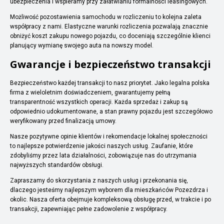
ubezpieczenia i wspieramy przy załatwianiu formalności leasingowych.
Możliwość pozostawienia samochodu w rozliczeniu to kolejna zaleta
współpracy z nami. Elastyczne warunki rozliczenia pozwalają znacznie
obniżyć koszt zakupu nowego pojazdu, co doceniają szczególnie klienci
planujący wymianę swojego auta na nowszy model.
Gwarancje i bezpieczeństwo transakcji
Bezpieczeństwo każdej transakcji to nasz priorytet. Jako legalna polska
firma z wieloletnim doświadczeniem, gwarantujemy pełną
transparentność wszystkich operacji. Każda sprzedaż i zakup są
odpowiednio udokumentowane, a stan prawny pojazdu jest szczegółowo
weryfikowany przed finalizacją umowy.
Nasze pozytywne opinie klientów i rekomendacje lokalnej społeczności
to najlepsze potwierdzenie jakości naszych usług. Zaufanie, które
zdobyliśmy przez lata działalności, zobowiązuje nas do utrzymania
najwyższych standardów obsługi.
Zapraszamy do skorzystania z naszych usług i przekonania się,
dlaczego jesteśmy najlepszym wyborem dla mieszkańców Pozezdrza i
okolic. Nasza oferta obejmuje kompleksową obsługę przed, w trakcie i po
transakcji, zapewniając pełne zadowolenie z współpracy.