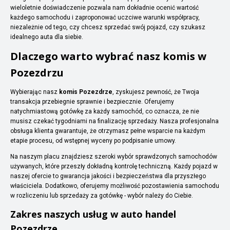
wieloletnie doświadczenie pozwala nam dokładnie ocenić wartość
każdego samochodu i zaproponować uczciwe warunki współpracy,
niezależnie od tego, czy chcesz sprzedać swój pojazd, czy szukasz
idealnego auta dla siebie.
Dlaczego warto wybrać nasz komis w
Pozezdrzu
Wybierając nasz
komis Pozezdrze
, zyskujesz pewność, że Twoja
transakcja przebiegnie sprawnie i bezpiecznie. Oferujemy
natychmiastową gotówkę za każdy samochód, co oznacza, że nie
musisz czekać tygodniami na finalizację sprzedaży. Nasza profesjonalna
obsługa klienta gwarantuje, że otrzymasz pełne wsparcie na każdym
etapie procesu, od wstępnej wyceny po podpisanie umowy.
Na naszym placu znajdziesz szeroki wybór sprawdzonych samochodów
używanych, które przeszły dokładną kontrolę techniczną. Każdy pojazd w
naszej ofercie to gwarancja jakości i bezpieczeństwa dla przyszłego
właściciela. Dodatkowo, oferujemy możliwość pozostawienia samochodu
w rozliczeniu lub sprzedaży za gotówkę - wybór należy do Ciebie.
Zakres naszych usług w auto handel
Pozezdrze