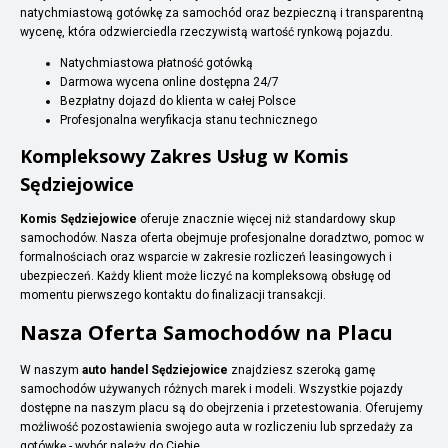
natychmiastową gotówkę za samochód oraz bezpieczną i transparentną
wycenę, która odzwierciedla rzeczywistą wartość rynkową pojazdu.
Natychmiastowa płatność gotówką
Darmowa wycena online dostępna 24/7
Bezpłatny dojazd do klienta w całej Polsce
Profesjonalna weryfikacja stanu technicznego
Kompleksowy Zakres Usług w Komis
Sędziejowice
Komis Sędziejowice
oferuje znacznie więcej niż standardowy skup
samochodów. Nasza oferta obejmuje profesjonalne doradztwo, pomoc w
formalnościach oraz wsparcie w zakresie rozliczeń leasingowych i
ubezpieczeń. Każdy klient może liczyć na kompleksową obsługę od
momentu pierwszego kontaktu do finalizacji transakcji.
Nasza Oferta Samochodów na Placu
W naszym
auto handel Sędziejowice
znajdziesz szeroką gamę
samochodów używanych różnych marek i modeli. Wszystkie pojazdy
dostępne na naszym placu są do obejrzenia i przetestowania. Oferujemy
możliwość pozostawienia swojego auta w rozliczeniu lub sprzedaży za
gotówkę - wybór należy do Ciebie.