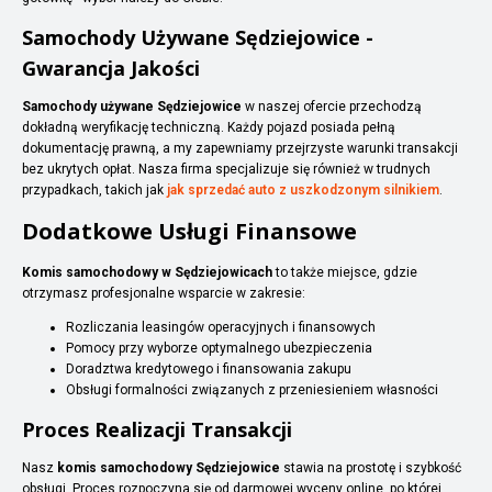
Samochody Używane Sędziejowice -
Gwarancja Jakości
Samochody używane Sędziejowice
w naszej ofercie przechodzą
dokładną weryfikację techniczną. Każdy pojazd posiada pełną
dokumentację prawną, a my zapewniamy przejrzyste warunki transakcji
bez ukrytych opłat. Nasza firma specjalizuje się również w trudnych
przypadkach, takich jak
jak sprzedać auto z uszkodzonym silnikiem
.
Dodatkowe Usługi Finansowe
Komis samochodowy w Sędziejowicach
to także miejsce, gdzie
otrzymasz profesjonalne wsparcie w zakresie:
Rozliczania leasingów operacyjnych i finansowych
Pomocy przy wyborze optymalnego ubezpieczenia
Doradztwa kredytowego i finansowania zakupu
Obsługi formalności związanych z przeniesieniem własności
Proces Realizacji Transakcji
Nasz
komis samochodowy Sędziejowice
stawia na prostotę i szybkość
obsługi. Proces rozpoczyna się od darmowej wyceny online, po której