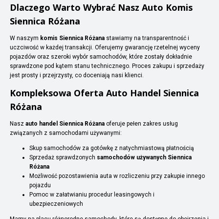
Dlaczego Warto Wybrać Nasz Auto Komis
Siennica Różana
W naszym
komis Siennica Różana
stawiamy na transparentność i
uczciwość w każdej transakcji. Oferujemy gwarancję rzetelnej wyceny
pojazdów oraz szeroki wybór samochodów, które zostały dokładnie
sprawdzone pod kątem stanu technicznego. Proces zakupu i sprzedaży
jest prosty i przejrzysty, co doceniają nasi klienci.
Kompleksowa Oferta Auto Handel Siennica
Różana
Nasz
auto handel Siennica Różana
oferuje pełen zakres usług
związanych z samochodami używanymi:
Skup samochodów za gotówkę z natychmiastową płatnością
Sprzedaż sprawdzonych
samochodów używanych Siennica
Różana
Możliwość pozostawienia auta w rozliczeniu przy zakupie innego
pojazdu
Pomoc w załatwianiu procedur leasingowych i
ubezpieczeniowych
Mamy na placu różnorodne samochody, które są dostępne do obejrzenia i