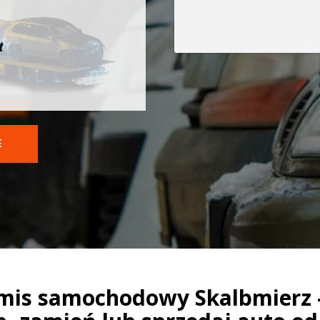
t
E
mis samochodowy Skalbmierz 