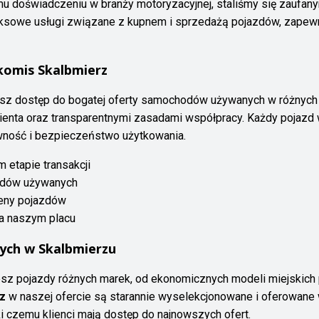
mu doświadczeniu w branży motoryzacyjnej, staliśmy się zaufa
leksowe usługi związane z kupnem i sprzedażą pojazdów, zapew
komis Skalbmierz
esz dostęp do bogatej oferty samochodów używanych w różnych 
ienta oraz transparentnymi zasadami współpracy. Każdy pojazd 
awność i bezpieczeństwo użytkowania.
 etapie transakcji
odów używanych
ceny pojazdów
na naszym placu
ch w Skalbmierzu
sz pojazdy różnych marek, od ekonomicznych modeli miejskic
z
w naszej ofercie są starannie wyselekcjonowane i oferowane w
 czemu klienci mają dostęp do najnowszych ofert.