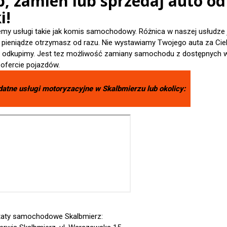
p, zamień lub sprzedaj auto od
i!
emy usługi takie jak komis samochodowy. Różnica w naszej usłudze 
- pieniądze otrzymasz od razu. Nie wystawiamy Twojego auta za Cieb
je odkupimy. Jest tez możliwość zamiany samochodu z dostępnych 
 ofercie pojazdów.
datne usługi motoryzacyjne w
Skalbmierzu
lub okolicy:
aty samochodowe Skalbmierz: