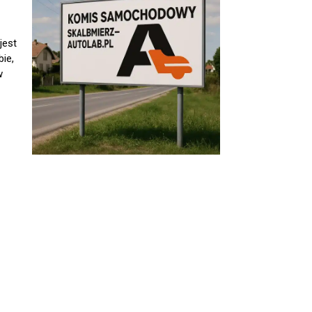
jest
ie,
w