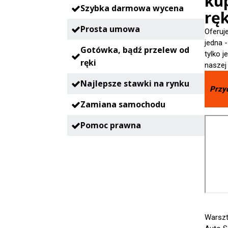
ku
Szybka darmowa wycena
ręk
Prosta umowa
Oferuj
jedna 
Gotówka, bądź przelew od
tylko 
ręki
naszej
Najlepsze stawki na rynku
Przy
Zamiana samochodu
Pomoc prawna
Warszt