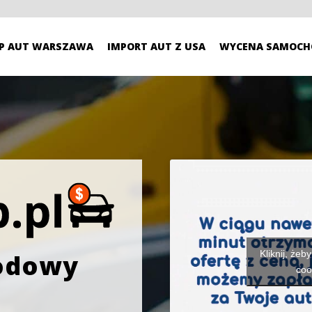
P AUT WARSZAWA
IMPORT AUT Z USA
WYCENA SAMOCH
Kliknij, żeb
odowy
coo