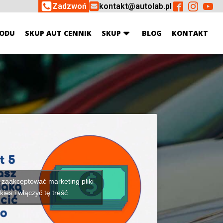
Zadzwoń
kontakt@autolab.pl
ODU
SKUP AUT CENNIK
SKUP
BLOG
KONTAKT
y zaakceptować marketing pliki
kies i włączyć tę treść