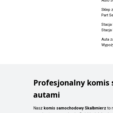
Auto S
Sklep 
Part S
Stacja
Stacja
Auta z
Wypoży
Profesjonalny komis
autami
Nasz
komis samochodowy Skalbmierz
to 