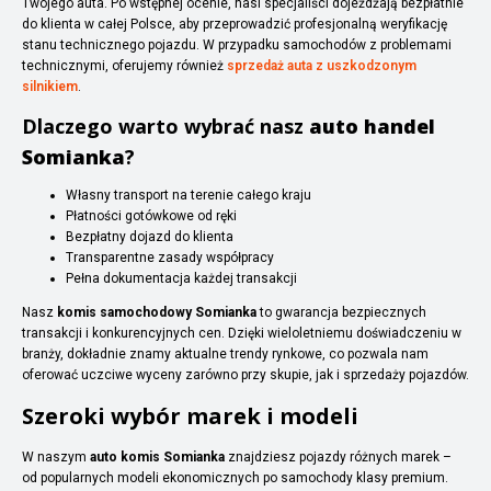
Twojego auta. Po wstępnej ocenie, nasi specjaliści dojeżdżają bezpłatnie
do klienta w całej Polsce, aby przeprowadzić profesjonalną weryfikację
stanu technicznego pojazdu. W przypadku samochodów z problemami
technicznymi, oferujemy również
sprzedaż auta z uszkodzonym
silnikiem
.
Dlaczego warto wybrać nasz
auto handel
Somianka
?
Własny transport na terenie całego kraju
Płatności gotówkowe od ręki
Bezpłatny dojazd do klienta
Transparentne zasady współpracy
Pełna dokumentacja każdej transakcji
Nasz
komis samochodowy Somianka
to gwarancja bezpiecznych
transakcji i konkurencyjnych cen. Dzięki wieloletniemu doświadczeniu w
branży, dokładnie znamy aktualne trendy rynkowe, co pozwala nam
oferować uczciwe wyceny zarówno przy skupie, jak i sprzedaży pojazdów.
Szeroki wybór marek i modeli
W naszym
auto komis Somianka
znajdziesz pojazdy różnych marek –
od popularnych modeli ekonomicznych po samochody klasy premium.