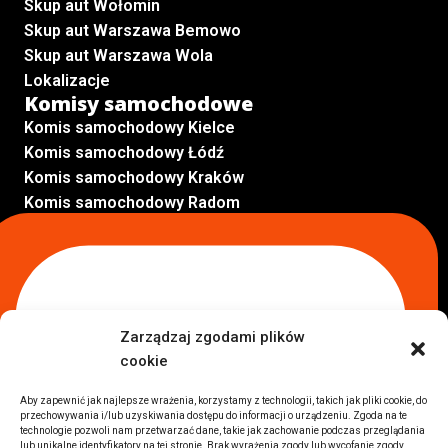
Skup aut Wołomin
Skup aut Warszawa Bemowo
Skup aut Warszawa Wola
Lokalizacje
Komisy samochodowe
Komis samochodowy Kielce
Komis samochodowy Łódź
Komis samochodowy Kraków
Komis samochodowy Radom
Komis samochodowy Płock
Komis samochodowy Opole
Komis samochodowy Lublin
Komis samochodowy Sochaczew
Inne Lokalizacje
Zarządzaj zgodami plików
Import
cookie
Auta z USA Warszawa
Auta z USA Rzeszów
Aby zapewnić jak najlepsze wrażenia, korzystamy z technologii, takich jak pliki cookie, do
przechowywania i/lub uzyskiwania dostępu do informacji o urządzeniu. Zgoda na te
Auta z USA Białystok
technologie pozwoli nam przetwarzać dane, takie jak zachowanie podczas przeglądania
lub unikalne identyfikatory na tej stronie. Brak wyrażenia zgody lub wycofanie zgody