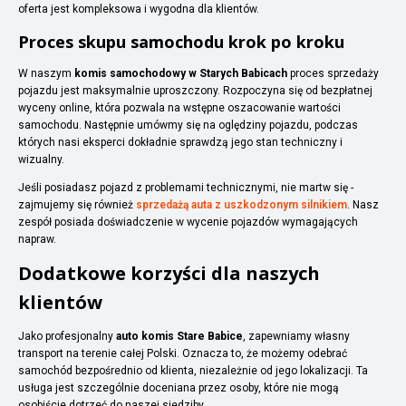
oferta jest kompleksowa i wygodna dla klientów.
Proces skupu samochodu krok po kroku
W naszym
komis samochodowy w Starych Babicach
proces sprzedaży
pojazdu jest maksymalnie uproszczony. Rozpoczyna się od bezpłatnej
wyceny online, która pozwala na wstępne oszacowanie wartości
samochodu. Następnie umówmy się na oględziny pojazdu, podczas
których nasi eksperci dokładnie sprawdzą jego stan techniczny i
wizualny.
Jeśli posiadasz pojazd z problemami technicznymi, nie martw się -
zajmujemy się również
sprzedażą auta z uszkodzonym silnikiem
. Nasz
zespół posiada doświadczenie w wycenie pojazdów wymagających
napraw.
Dodatkowe korzyści dla naszych
klientów
Jako profesjonalny
auto komis Stare Babice
, zapewniamy własny
transport na terenie całej Polski. Oznacza to, że możemy odebrać
samochód bezpośrednio od klienta, niezależnie od jego lokalizacji. Ta
usługa jest szczególnie doceniana przez osoby, które nie mogą
osobiście dotrzeć do naszej siedziby.