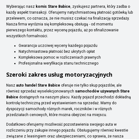
Wybierając nasz
komis Stare Babice
, zyskujesz partnera, który zadba o
każdy aspekt transakcji. Oferujemy natychmiastową płatność gotówką lub
przelewem, co oznacza, że nie musisz czekać na finalizację sprzedaży.
Nasza firma wyróżnia się kompleksową obsługą - od momentu
pierwszego kontaktu, przez wycenę pojazdu, aż po sfinalizowanie
wszystkich formalności.
Gwarancja uczciwej wyceny każdego pojazdu
Natychmiastowa płatność bez ukrytych opłat
Kompleksowa pomoc w rozliczeniach prawnych
Profesjonalna weryfikacja stanu technicznego
Szeroki zakres usług motoryzacyjnych
Nasz
auto handel Stare Babice
oferuje nie tylko skup pojazdów, ale
również sprzedaż wyselekcjonowanych
samochodów używanych Stare
Babice
dostępnych na naszym placu. Każdy pojazd przechodzi dokładną
kontrolę techniczną przed wystawieniem na sprzedaż. Mamy do
dyspozycji samochody różnych marek, roczników i w różnych
przedziałach cenowych, które można obejrzeć na miejscu.
Dodatkowo oferujemy możliwość pozostawienia swojego auta w
rozliczeniu przy zakupie innego pojazdu. Obsługujemy również kwestie
związane z leasingiem oraz ubezpieczeniami, co sprawia, że nasza