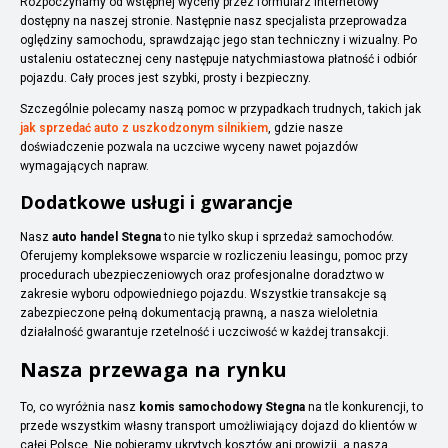
Rozpoczynamy od wstępnej wyceny przez formularz internetowy
dostępny na naszej stronie. Następnie nasz specjalista przeprowadza
oględziny samochodu, sprawdzając jego stan techniczny i wizualny. Po
ustaleniu ostatecznej ceny następuje natychmiastowa płatność i odbiór
pojazdu. Cały proces jest szybki, prosty i bezpieczny.
Szczególnie polecamy naszą pomoc w przypadkach trudnych, takich jak
jak sprzedać auto z uszkodzonym silnikiem
, gdzie nasze
doświadczenie pozwala na uczciwe wyceny nawet pojazdów
wymagających napraw.
Dodatkowe usługi i gwarancje
Nasz
auto handel Stegna
to nie tylko skup i sprzedaż samochodów.
Oferujemy kompleksowe wsparcie w rozliczeniu leasingu, pomoc przy
procedurach ubezpieczeniowych oraz profesjonalne doradztwo w
zakresie wyboru odpowiedniego pojazdu. Wszystkie transakcje są
zabezpieczone pełną dokumentacją prawną, a nasza wieloletnia
działalność gwarantuje rzetelność i uczciwość w każdej transakcji.
Nasza przewaga na rynku
To, co wyróżnia nasz
komis samochodowy Stegna
na tle konkurencji, to
przede wszystkim własny transport umożliwiający dojazd do klientów w
całej Polsce. Nie pobieramy ukrytych kosztów ani prowizji, a nasza