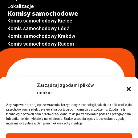
Lokalizacje
Komisy samochodowe
Komis samochodowy Kielce
Komis samochodowy Łódź
Komis samochodowy Kraków
Komis samochodowy Radom
Komis samochodowy Płock
Komis samochodowy Opole
Komis samochodowy Lublin
Komis samochodowy Sochaczew
Inne Lokalizacje
Zarządzaj zgodami plików
Import
cookie
Auta z USA Warszawa
Auta z USA Rzeszów
Aby zapewnić jak najlepsze wrażenia, korzystamy z technologii, takich jak pliki cookie, do
przechowywania i/lub uzyskiwania dostępu do informacji o urządzeniu. Zgoda na te
Auta z USA Białystok
technologie pozwoli nam przetwarzać dane, takie jak zachowanie podczas przeglądania
Auta z USA Kraków
lub unikalne identyfikatory na tej stronie. Brak wyrażenia zgody lub wycofanie zgody
może niekorzystnie wpłynąć na niektóre cechy i funkcje.
Marki samochodów
Sprzedam BMW