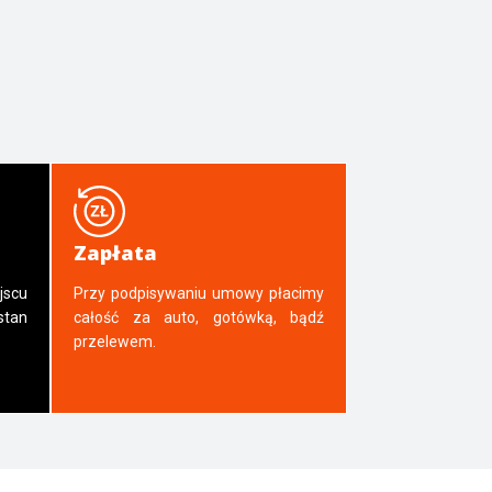
Zapłata
jscu
Przy podpisywaniu umowy płacimy
tan
całość za auto, gotówką, bądź
przelewem.