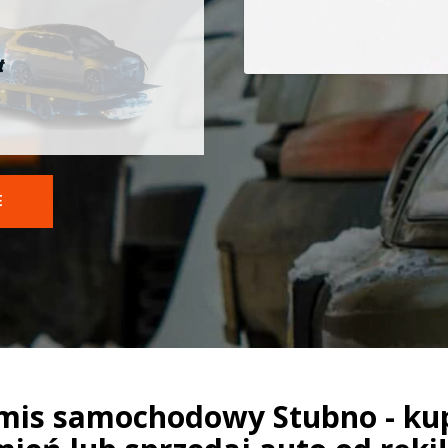
t
E
mis samochodowy Stubno - ku