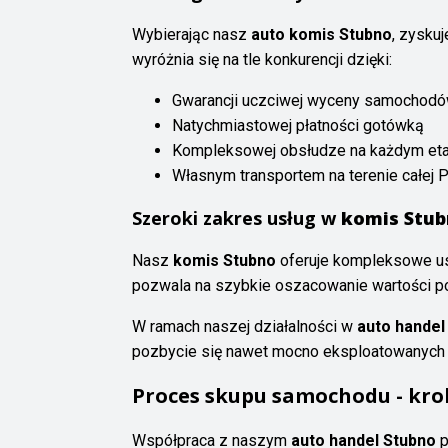
Wybierając nasz
auto komis Stubno
, zysku
wyróżnia się na tle konkurencji dzięki:
Gwarancji uczciwej wyceny samochod
Natychmiastowej płatności gotówką
Kompleksowej obsłudze na każdym etap
Własnym transportem na terenie całej P
Szeroki zakres usług w
komis Stu
Nasz
komis Stubno
oferuje kompleksowe us
pozwala na szybkie oszacowanie wartości poj
W ramach naszej działalności w
auto handel
pozbycie się nawet mocno eksploatowanych
Proces skupu samochodu - kro
Współpraca z naszym
auto handel Stubno
p