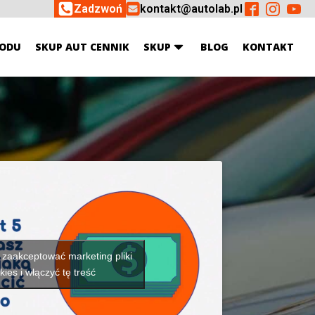
Zadzwoń
kontakt@autolab.pl
ODU
SKUP AUT CENNIK
SKUP
BLOG
KONTAKT
y zaakceptować marketing pliki
kies i włączyć tę treść