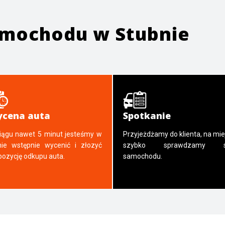
samochodu w
Stubnie
cena auta
Spotkanie
iągu nawet 5 minut jesteśmy w
Przyjeżdżamy do klienta, na mie
nie wstępnie wycenić i złozyć
szybko sprawdzamy s
pozycję odkupu auta.
samochodu.