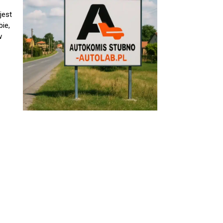
jest
ie,
w