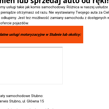
ień lub sprzedaj auto od ręki!
emy usługi takie jak komis samochodowy. Różnica w naszej usłudze 
- pieniądze otrzymasz od razu. Nie wystawiamy Twojego auta za Cieb
je odkupimy. Jest tez możliwość zamiany samochodu z dostępnych 
 ofercie pojazdów.
datne usługi motoryzacyjne w
Stubnie
lub okolicy:
taty samochodowe Stubno:
erwis Stubno, ul. Główna 15