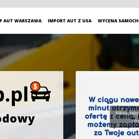
P AUT WARSZAWA
IMPORT AUT Z USA
WYCENA SAMOCH
Kliknij, żeb
odowy
coo