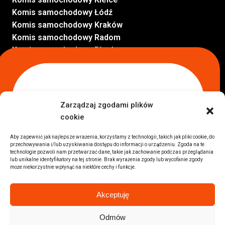
Komis samochodowy Łódź
Komis samochodowy Kraków
Komis samochodowy Radom
Komis samochodowy Płock
Komis samochodowy Opole
Komis samochodowy Lublin
Komis samochodowy Sochaczew
Inne Lokalizacje
Zarządzaj zgodami plików
Import
cookie
Auta z USA Warszawa
Auta z USA Rzeszów
Aby zapewnić jak najlepsze wrażenia, korzystamy z technologii, takich jak pliki cookie, do
przechowywania i/lub uzyskiwania dostępu do informacji o urządzeniu. Zgoda na te
Auta z USA Białystok
technologie pozwoli nam przetwarzać dane, takie jak zachowanie podczas przeglądania
Auta z USA Kraków
lub unikalne identyfikatory na tej stronie. Brak wyrażenia zgody lub wycofanie zgody
może niekorzystnie wpłynąć na niektóre cechy i funkcje.
Marki samochodów
Sprzedam BMW
Akceptuję
Sprzedam Audi
Sprzedam Mercedes
Odmów
Wszystkie marki samochodów