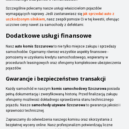
Szczególnie polecamy nasze usługi właścicielom pojazdów
wymagających naprawy. Jeśli zastanawiasz się
jak sprzedać auto z
uszkodzonym silnikiem
, nasz zespół pomoże Ci w tej kwestii, oferując
uczciwe ceny nawet za samochody z defektami.
Dodatkowe usługi finansowe
Nasz
auto komis Szczurowa
to nie tylko miejsce zakupu i sprzedaży
samochodów. Ogarnamy również wszystkie aspekty finansowe -
pomożemy w uzyskaniu kredytu samochodowego, wspieramy w
procedurach leasingowych oraz oferujemy kompleksowe ubezpieczenia
pojazdów.
Gwarancje i bezpieczeństwo transakcji
Każdy samochód w naszym
komis samochodowy Szczurowa
posiada
pełną dokumentację i zweryfikowaną historię. Przed finalizacją zakupu
oferujemy możliwość dokładnego sprawdzenia stanu technicznego
pojazdu. Nasze
samochody używane Szczurowa
to gwarancja jakości i
sprawności technicznej.
Zapraszamy do odwiedzenia naszego komisu oraz skorzystania z
bezpłatnej wyceny online. Nasz profesjonalizm potwierdzają liczne