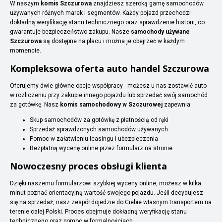
W naszym
komis Szczurowa
znajdziesz szeroką gamę samochodów
używanych różnych marek i segmentów. Każdy pojazd przechodzi
dokładną weryfikację stanu technicznego oraz sprawdzenie historii, co
gwarantuje bezpieczeństwo zakupu. Nasze
samochody używane
Szczurowa
są dostępne na placu i można je obejrzeć w każdym
momencie.
Kompleksowa oferta auto handel Szczurowa
Oferujemy dwie główne opcje współpracy - możesz u nas zostawić auto
w rozliczeniu przy zakupie innego pojazdu lub sprzedać swój samochód
za gotówkę. Nasz
komis samochodowy w Szczurowej
zapewnia:
Skup samochodów za gotówkę z płatnością od ręki
Sprzedaż sprawdzonych samochodów używanych
Pomoc w załatwieniu leasingu i ubezpieczenia
Bezpłatną wycenę online przez formularz na stronie
Nowoczesny proces obsługi klienta
Dzięki naszemu formularzowi szybkiej wyceny online, możesz w kilka
minut poznać orientacyjną wartość swojego pojazdu. Jeśli decydujesz
się na sprzedaż, nasz zespół dojedzie do Ciebie własnym transportem na
terenie całej Polski. Proces obejmuje dokładną weryfikację stanu
technicznego oraz pomoc w formalnościach.