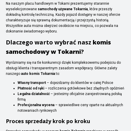
Na naszym placu handlowym w Tokarni prezentujemy starannie
wyselekcjonowane
samochody używane Tokarnia
, które przeszły
dokładną kontrolę techniczną. Każdy pojazd dostępny w naszej ofercie
charakteryzuje się sprawną dokumentacją i przejrzystą historią.
Wszystkie auta można obejrzeć osobiście na miejscu, co pozwala na
dokonanie świadomego wyboru.
Dlaczego warto wybrać nasz
komis
samochodowy w Tokarni
?
Wyróżniamy się na tle konkurencji dzięki kompleksowemu podejściu do
obsługi klienta i transparentnym zasadom współpracy. Główne zalety
naszego
auto komis Tokarnia
to:
Własny transport
– dojeżdżamy do klientów w całej Polsce
Płatność od ręki
– rozliczenia gotówkowe bez zbędnych opóźnień
Legalna działalność
– jesteśmy oficjalnie zarejestrowaną polską
firmą
Profesjonalna wycena
– sprawiedliwe ceny oparte na aktualnych
notowaniach rynkowych
Proces sprzedaży krok po kroku