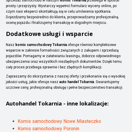
Sprzedaż samochodu w naszym
komis Tokarnia
przebiega w sposób
prosty i przejrzysty. Wystarczy wypełnić formularz wyceny online, po
czym nasi eksperci skontaktują się w celu umówienia spotkania.
Dojeżdżamy bezpośrednio do klienta, przeprowadzamy profesjonalną
ocenę pojazdu i finalizujemy transakcję w dogodnym miejscu.
Dodatkowe usługi i wsparcie
Nasz
komis samochodowy Tokarnia
oferuje również kompleksowe
wsparcie w zakresie formalności związanych z zakupem i sprzedażą
pojazdów. Pomagamy w załatwianiu leasingu, doborze odpowiedniego
ubezpieczenia oraz wszystkich niezbędnych dokumentów. Dzięki temu
cały proces przebiega sprawnie i bez zbędnych komplikacji.
Zapraszamy do skorzystania z naszej oferty i przekonania się o wysokiej
jakości usług, jakie oferuje nasz
auto handel Tokarnia
. Gwarantujemy
uczciwe ceny, profesjonalną obsługę i pełne bezpieczeństwo transakcji.
Autohandel
Tokarnia
- inne lokalizacje:
Komis samochodowy Nowe Miasteczko
Komis samochodowy Poronin