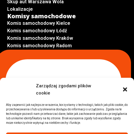
Skup aut Warszawa Wola
Lokalizacje
Komisy samochodowe
Komis samochodowy Kielce
Komis samochodowy Łódź
Komis samochodowy Kraków
Komis samochodowy Radom
Komis samochodowy Płock
Komis samochodowy Opole
Komis samochodowy Lublin
Komis samochodowy Sochaczew
Inne Lokalizacje
Zarządzaj zgodami plików
Import
cookie
Auta z USA Warszawa
Auta z USA Rzeszów
Aby zapewnić jak najlepsze wrażenia, korzystamy z technologii, takich jak pliki cookie, do
przechowywania i/lub uzyskiwania dostępu do informacji o urządzeniu. Zgoda na te
Auta z USA Białystok
technologie pozwoli nam przetwarzać dane, takie jak zachowanie podczas przeglądania
Auta z USA Kraków
lub unikalne identyfikatory na tej stronie. Brak wyrażenia zgody lub wycofanie zgody
może niekorzystnie wpłynąć na niektóre cechy i funkcje.
Marki samochodów
Sprzedam BMW