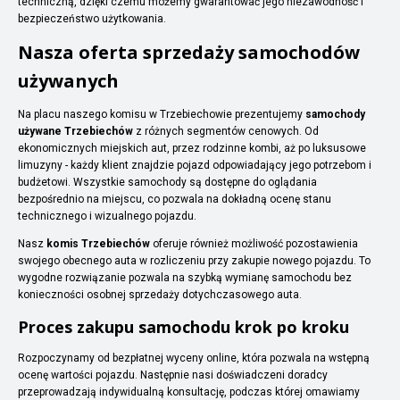
techniczną, dzięki czemu możemy gwarantować jego niezawodność i
bezpieczeństwo użytkowania.
Nasza oferta sprzedaży samochodów
używanych
Na placu naszego komisu w Trzebiechowie prezentujemy
samochody
używane Trzebiechów
z różnych segmentów cenowych. Od
ekonomicznych miejskich aut, przez rodzinne kombi, aż po luksusowe
limuzyny - każdy klient znajdzie pojazd odpowiadający jego potrzebom i
budżetowi. Wszystkie samochody są dostępne do oglądania
bezpośrednio na miejscu, co pozwala na dokładną ocenę stanu
technicznego i wizualnego pojazdu.
Nasz
komis Trzebiechów
oferuje również możliwość pozostawienia
swojego obecnego auta w rozliczeniu przy zakupie nowego pojazdu. To
wygodne rozwiązanie pozwala na szybką wymianę samochodu bez
konieczności osobnej sprzedaży dotychczasowego auta.
Proces zakupu samochodu krok po kroku
Rozpoczynamy od bezpłatnej wyceny online, która pozwala na wstępną
ocenę wartości pojazdu. Następnie nasi doświadczeni doradcy
przeprowadzają indywidualną konsultację, podczas której omawiamy