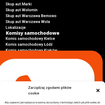
Skup aut Marki
Skup aut Wołomin
Skup aut Warszawa Bemowo
Skup aut Warszawa Wola
Lokalizacje
Komisy samochodowe
Komis samochodowy Kielce
Komis samochodowy Łódź
Komis samochodowy Kraków
Komis samochodowy Radom
Komis samochodowy Płock
Komis samochodowy Opole
Komis samochodowy Lublin
Komis samochodowy Sochaczew
Inne Lokalizacje
Zarządzaj zgodami plików
Import
cookie
Auta z USA Warszawa
Auta z USA Rzeszów
Aby zapewnić jak najlepsze wrażenia, korzystamy z technologii, takich jak pliki cookie, do