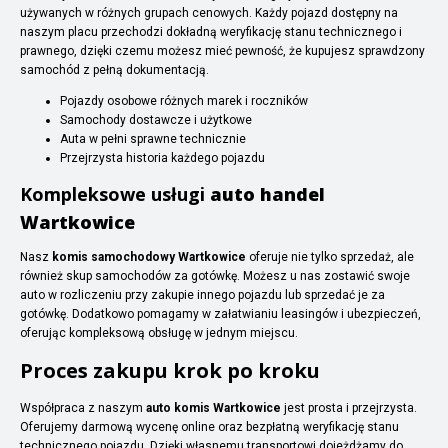
używanych w różnych grupach cenowych. Każdy pojazd dostępny na
naszym placu przechodzi dokładną weryfikację stanu technicznego i
prawnego, dzięki czemu możesz mieć pewność, że kupujesz sprawdzony
samochód z pełną dokumentacją.
Pojazdy osobowe różnych marek i roczników
Samochody dostawcze i użytkowe
Auta w pełni sprawne technicznie
Przejrzysta historia każdego pojazdu
Kompleksowe usługi
auto handel
Wartkowice
Nasz
komis samochodowy Wartkowice
oferuje nie tylko sprzedaż, ale
również skup samochodów za gotówkę. Możesz u nas zostawić swoje
auto w rozliczeniu przy zakupie innego pojazdu lub sprzedać je za
gotówkę. Dodatkowo pomagamy w załatwianiu leasingów i ubezpieczeń,
oferując kompleksową obsługę w jednym miejscu.
Proces zakupu krok po kroku
Współpraca z naszym
auto komis Wartkowice
jest prosta i przejrzysta.
Oferujemy darmową wycenę online oraz bezpłatną weryfikację stanu
technicznego pojazdu. Dzięki własnemu transportowi dojeżdżamy do