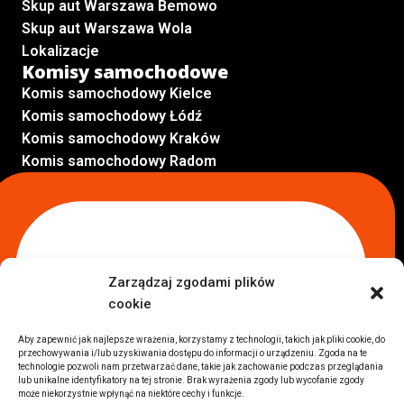
Skup aut Warszawa Bemowo
Skup aut Warszawa Wola
Lokalizacje
Komisy samochodowe
Komis samochodowy Kielce
Komis samochodowy Łódź
Komis samochodowy Kraków
Komis samochodowy Radom
Komis samochodowy Płock
Komis samochodowy Opole
Komis samochodowy Lublin
Komis samochodowy Sochaczew
Inne Lokalizacje
Zarządzaj zgodami plików
Import
cookie
Auta z USA Warszawa
Auta z USA Rzeszów
Aby zapewnić jak najlepsze wrażenia, korzystamy z technologii, takich jak pliki cookie, do
przechowywania i/lub uzyskiwania dostępu do informacji o urządzeniu. Zgoda na te
Auta z USA Białystok
technologie pozwoli nam przetwarzać dane, takie jak zachowanie podczas przeglądania
Auta z USA Kraków
lub unikalne identyfikatory na tej stronie. Brak wyrażenia zgody lub wycofanie zgody
może niekorzystnie wpłynąć na niektóre cechy i funkcje.