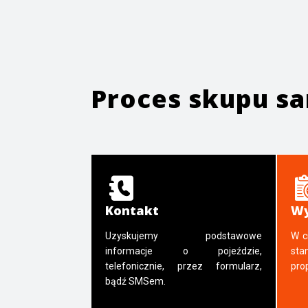
Proces skupu 
Kontakt
Wy
Uzyskujemy podstawowe
W c
informacje o pojeździe,
sta
telefonicznie, przez formularz,
pro
bądź SMSem.