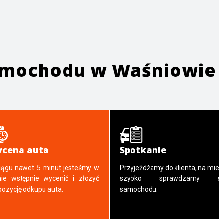
samochodu w
Waśniowie
cena auta
Spotkanie
iągu nawet 5 minut jesteśmy w
Przyjeżdżamy do klienta, na mie
nie wstępnie wycenić i złozyć
szybko sprawdzamy s
pozycję odkupu auta.
samochodu.