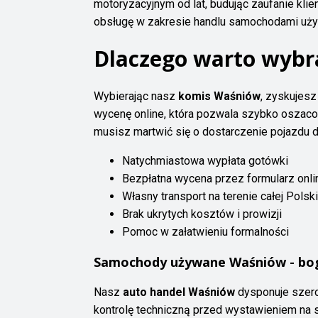
motoryzacyjnym od lat, budując zaufanie kli
obsługę w zakresie handlu samochodami używ
Dlaczego warto wybr
Wybierając nasz
komis Waśniów
, zyskujesz
wycenę online, która pozwala szybko oszacow
musisz martwić się o dostarczenie pojazdu d
Natychmiastowa wypłata gotówki
Bezpłatna wycena przez formularz onli
Własny transport na terenie całej Polski
Brak ukrytych kosztów i prowizji
Pomoc w załatwieniu formalności
Samochody używane Waśniów - bog
Nasz
auto handel Waśniów
dysponuje szero
kontrolę techniczną przed wystawieniem na 