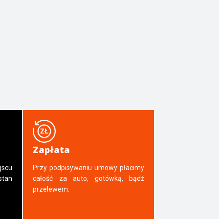
Zapłata
jscu
Przy podpisywaniu umowy płacimy
tan
całość za auto, gotówką, bądź
przelewem.