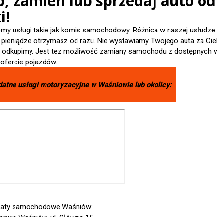
p, zamień lub sprzedaj auto od
i!
emy usługi takie jak komis samochodowy. Różnica w naszej usłudze 
- pieniądze otrzymasz od razu. Nie wystawiamy Twojego auta za Cieb
je odkupimy. Jest tez możliwość zamiany samochodu z dostępnych 
 ofercie pojazdów.
datne usługi motoryzacyjne w
Waśniowie
lub okolicy:
taty samochodowe Waśniów: