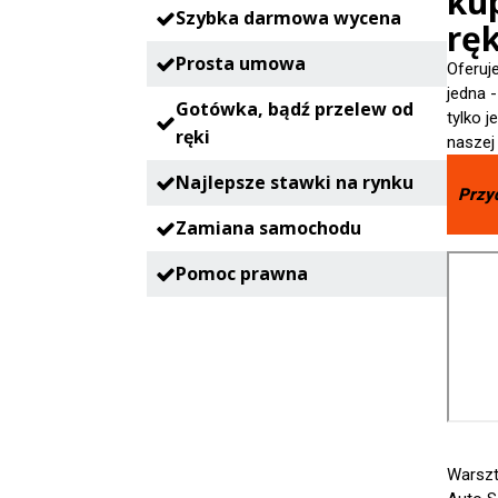
ku
Szybka darmowa wycena
ręk
Prosta umowa
Oferuj
jedna 
Gotówka, bądź przelew od
tylko 
ręki
naszej
Najlepsze stawki na rynku
Przy
Zamiana samochodu
Pomoc prawna
Warsz