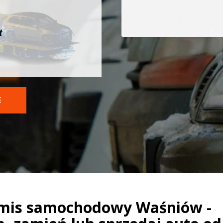
t
E
mis samochodowy Waśniów -