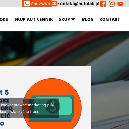
Zadzwoń
kontakt@autolab.pl
ODU
SKUP AUT CENNIK
SKUP
BLOG
KONTAKT
y zaakceptować marketing pliki
kies i włączyć tę treść