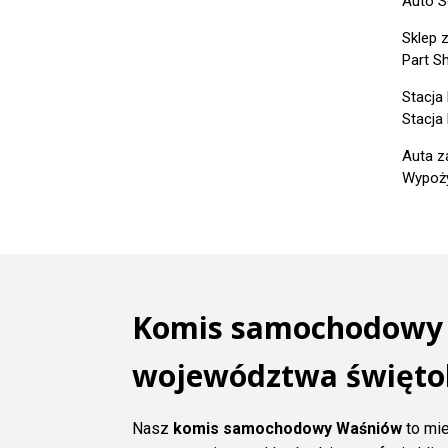
Auto S
Sklep 
Part S
Stacja
Stacja
Auta z
Wypoży
Komis samochodowy W
województwa święto
Nasz
komis samochodowy Waśniów
to mie