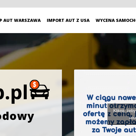
P AUT WARSZAWA
IMPORT AUT Z USA
WYCENA SAMOCH
Kliknij, żeb
odowy
coo