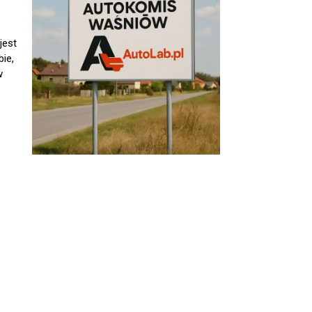
jest
ie,
w