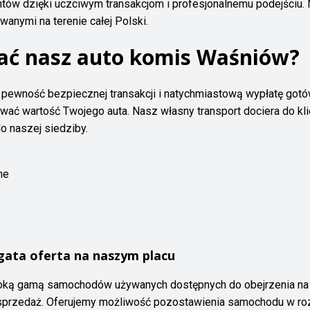
entów dzięki uczciwym transakcjom i profesjonalnemu podejściu.
anymi na terenie całej Polski.
ać nasz auto komis Waśniów?
 pewność bezpiecznej transakcji i natychmiastową wypłatę gotó
ać wartość Twojego auta. Nasz własny transport dociera do klie
o naszej siedziby.
ne
ata oferta na naszym placu
ką gamą samochodów używanych dostępnych do obejrzenia na p
sprzedaż. Oferujemy możliwość pozostawienia samochodu w rozl