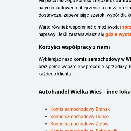
Na placu naszego komisu znajdziesz
samoc
natychmiastowego obejrzenia, a nasza ofert
dostawcze, zapewniając szeroki wybór dla ka
Warto również wspomnieć o możliwości
spr
naprawy. Jeśli zastanawiasz się
gdzie wyst
Korzyści współpracy z nami
Wybierając nasz
komis samochodowy w Wie
oraz pełne wsparcie w procesie sprzedaży. Br
każdego klienta.
Autohandel
Wielka Wieś
- inne loka
Komis samochodowy Brańsk
Komis samochodowy Dolice
Komis samochodowy Zelów