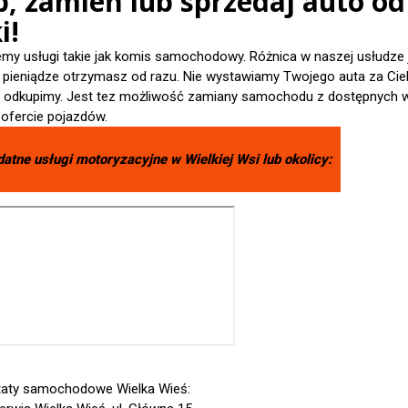
p, zamień lub sprzedaj auto od
i!
emy usługi takie jak komis samochodowy. Różnica w naszej usłudze 
- pieniądze otrzymasz od razu. Nie wystawiamy Twojego auta za Cieb
je odkupimy. Jest tez możliwość zamiany samochodu z dostępnych 
 ofercie pojazdów.
datne usługi motoryzacyjne w
Wielkiej Wsi
lub okolicy:
aty samochodowe Wielka Wieś: