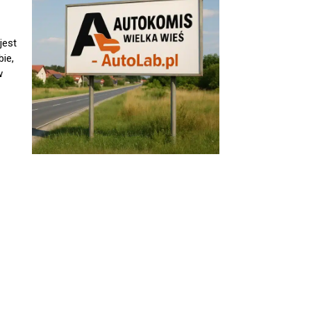
jest
ie,
w