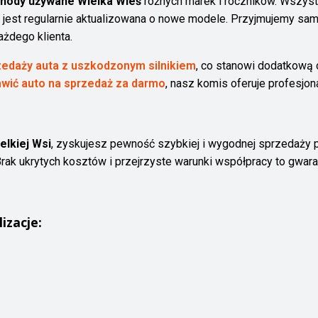
hody używane Wielka Wieś
różnych marek i roczników. Wszyst
a jest regularnie aktualizowana o nowe modele. Przyjmujemy s
żdego klienta.
zedaży auta z uszkodzonym silnikiem
, co stanowi dodatkową 
awić auto na sprzedaż za darmo
, nasz komis oferuje profesjon
lkiej Wsi
, zyskujesz pewność szybkiej i wygodnej sprzedaży 
ak ukrytych kosztów i przejrzyste warunki współpracy to gwaranc
lizacje: