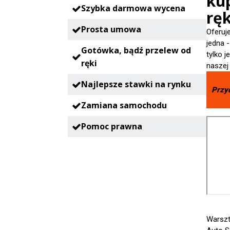
ku
Szybka darmowa wycena
ręk
Prosta umowa
Oferuj
jedna 
Gotówka, bądź przelew od
tylko 
ręki
naszej
Najlepsze stawki na rynku
Przy
Zamiana samochodu
Pomoc prawna
Warszt