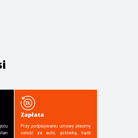
si
Zapłata
jscu
Przy podpisywaniu umowy płacimy
tan
całość za auto, gotówką, bądź