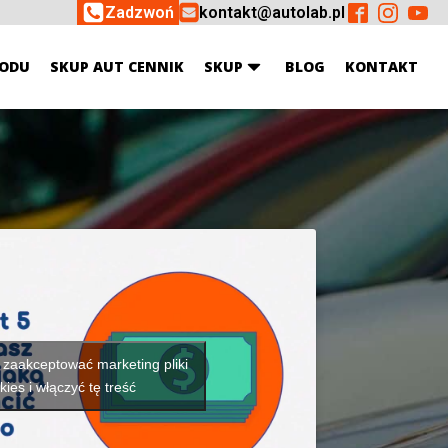
Zadzwoń
kontakt@autolab.pl
ODU
SKUP AUT CENNIK
SKUP
BLOG
KONTAKT
y zaakceptować marketing pliki
kies i włączyć tę treść