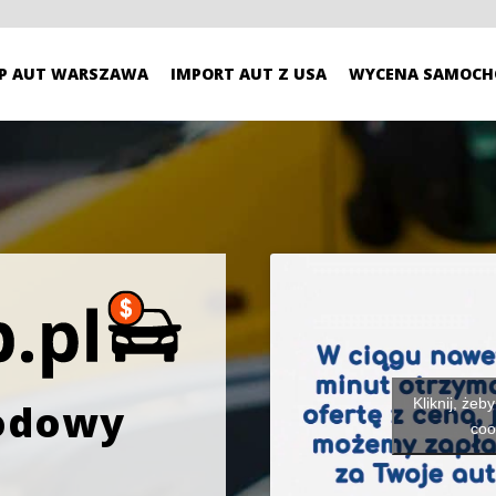
P AUT WARSZAWA
IMPORT AUT Z USA
WYCENA SAMOCH
Kliknij, żeb
odowy
coo