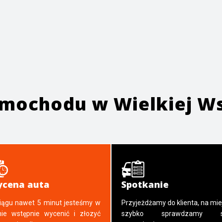
samochodu w
Wielkiej W
cena auta
Spotkanie
iągu nawet 5 minut jesteśmy w
Przyjeżdżamy do klienta, na mie
nie wstępnie wycenić i złozyć
szybko sprawdzamy s