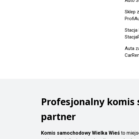
Auto S
Sklep 
ProfiAu
Stacja 
Stacja
Auta z
CarRent
Profesjonalny komis
partner
Komis samochodowy Wielka Wieś
to miejs