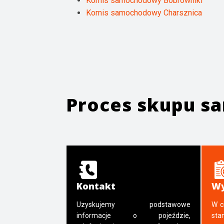
Komis samochodowy Bobrowniki
Komis samochodowy Charsznica
Proces skupu 
Kontakt
Wy
Uzyskujemy podstawowe
W c
informacje o pojeździe,
sta