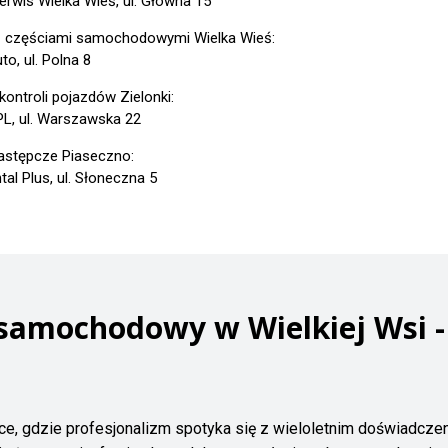
erwis Wielka Wieś, ul. Główna 15
z częściami samochodowymi Wielka Wieś:
to, ul. Polna 8
kontroli pojazdów Zielonki:
PL, ul. Warszawska 22
astępcze Piaseczno:
al Plus, ul. Słoneczna 5
 samochodowy w Wielkiej Wsi -
ce, gdzie profesjonalizm spotyka się z wieloletnim doświadcze