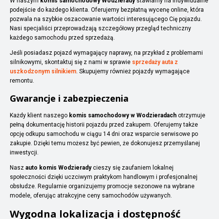
W naszym
komis samochodowy Wodzierady
stawiamy na indywidualne
podejście do każdego klienta. Oferujemy bezpłatną wycenę online, która
pozwala na szybkie oszacowanie wartości interesującego Cię pojazdu.
Nasi specjaliści przeprowadzają szczegółowy przegląd techniczny
każdego samochodu przed sprzedażą.
Jeśli posiadasz pojazd wymagający naprawy, na przykład z problemami
silnikowymi, skontaktuj się z nami w sprawie
sprzedaży auta z
uszkodzonym silnikiem
. Skupujemy również pojazdy wymagające
remontu.
Gwarancje i zabezpieczenia
Każdy klient naszego
komis samochodowy w Wodzieradach
otrzymuje
pełną dokumentację historii pojazdu przed zakupem. Oferujemy także
opcję odkupu samochodu w ciągu 14 dni oraz wsparcie serwisowe po
zakupie. Dzięki temu możesz być pewien, że dokonujesz przemyślanej
inwestycji.
Nasz
auto komis Wodzierady
cieszy się zaufaniem lokalnej
społeczności dzięki uczciwym praktykom handlowym i profesjonalnej
obsłudze. Regularnie organizujemy promocje sezonowe na wybrane
modele, oferując atrakcyjne ceny samochodów używanych.
Wygodna lokalizacja i dostępność