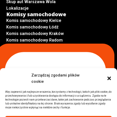
Skup aut Warszawa Wola
Lokalizacje
Komisy samochodowe
Komis samochodowy Kielce
Komis samochodowy Łódź
Komis samochodowy Kraków
Komis samochodowy Radom
Komis samochodowy Płock
Komis samochodowy Opole
Komis samochodowy Lublin
Komis samochodowy Sochaczew
Inne Lokalizacje
Zarządzaj zgodami plików
Import
cookie
Auta z USA Warszawa
Auta z USA Rzeszów
Aby zapewnić jak najlepsze wrażenia, korzystamy z technologii, takich jak pliki cookie, do
przechowywania i/lub uzyskiwania dostępu do informacji o urządzeniu. Zgoda na te
Auta z USA Białystok
technologie pozwoli nam przetwarzać dane, takie jak zachowanie podczas przeglądania
Auta z USA Kraków
lub unikalne identyfikatory na tej stronie. Brak wyrażenia zgody lub wycofanie zgody
może niekorzystnie wpłynąć na niektóre cechy i funkcje.
Marki samochodów
Sprzedam BMW