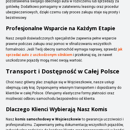
pozostawienia swojego obecnego auta w rozliczeniu lub sprzedaży za
gotówkę. Dodatkowo pomagamy w załatwieniu leasingu oraz procedur
ubezpieczeniowych, dzięki czemu cały proces zakupu staje się prosty i
bezstresowy.
Profesjonalne Wsparcie na Każdym Etapie
Nasz zespół doświadczonych specjalistów zapewnia pełne wsparcie
prawne podczas zakupu oraz pomoc w sfinalizowaniu wszystkich
formalności. Jeśli Twój obecny samochód wymaga naprawy, sprawdź
jak
sprzedać auto z uszkodzonym silnikiem
i przekonaj się, że nawet
uszkodzone pojazdy mogą mieć swoją wartość.
Transport i Dostępność w Całej Polsce
Choć nasz główny plac znajduje się w Wojcieszkowie, nasze usługi
obejmują cały kraj. Dysponujemy własnym transportem i dojeżdżamy do
klientów w całej Polsce. Oferujemy elastyczne formy płatności oraz
możliwość odbioru samochodu bezpośrednio od klienta.
Dlaczego Klienci Wybierają Nasz Komis
Nasz
komis samochodowy w Wojcieszkowie
to gwarancja uczciwości i
profesjonalizmu. Zapewniamy pełną dokumentację wszystkich pojazdów,