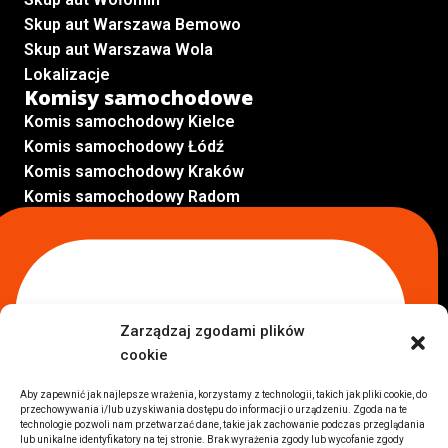
Skup aut Warszawa Bemowo
Skup aut Warszawa Wola
Lokalizacje
Komisy samochodowe
Komis samochodowy Kielce
Komis samochodowy Łódź
Komis samochodowy Kraków
Komis samochodowy Radom
Komis samochodowy Płock
Komis samochodowy Opole
Komis samochodowy Lublin
Komis samochodowy Sochaczew
Inne Lokalizacje
Zarządzaj zgodami plików
Import
cookie
Auta z USA Warszawa
Auta z USA Rzeszów
Aby zapewnić jak najlepsze wrażenia, korzystamy z technologii, takich jak pliki cookie, do
przechowywania i/lub uzyskiwania dostępu do informacji o urządzeniu. Zgoda na te
Auta z USA Białystok
technologie pozwoli nam przetwarzać dane, takie jak zachowanie podczas przeglądania
Auta z USA Kraków
lub unikalne identyfikatory na tej stronie. Brak wyrażenia zgody lub wycofanie zgody