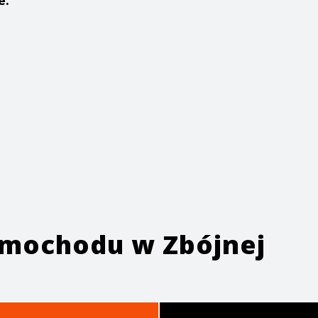
e:
samochodu w
Zbójnej