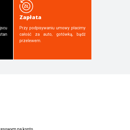
Zapłata
jscu
Przy podpisywaniu umowy płacimy
tan
całość za auto, gotówką, bądź
przelewem.
presowym na konto.