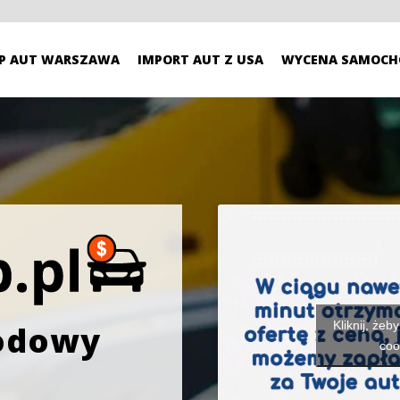
P AUT WARSZAWA
IMPORT AUT Z USA
WYCENA SAMOCH
Kliknij, żeb
odowy
coo