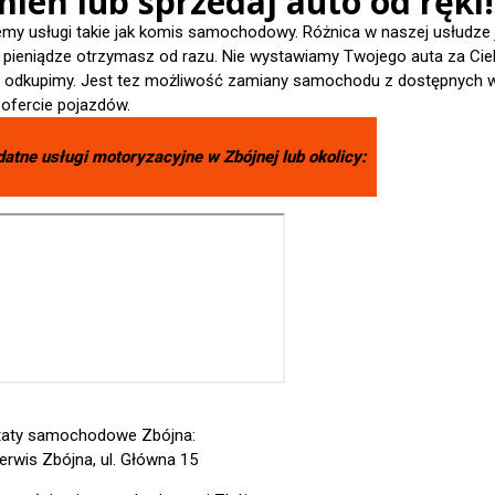
ień lub sprzedaj auto od ręki!
emy usługi takie jak komis samochodowy. Różnica w naszej usłudze 
- pieniądze otrzymasz od razu. Nie wystawiamy Twojego auta za Cieb
je odkupimy. Jest tez możliwość zamiany samochodu z dostępnych 
 ofercie pojazdów.
datne usługi motoryzacyjne w
Zbójnej
lub okolicy:
taty samochodowe Zbójna:
erwis Zbójna, ul. Główna 15