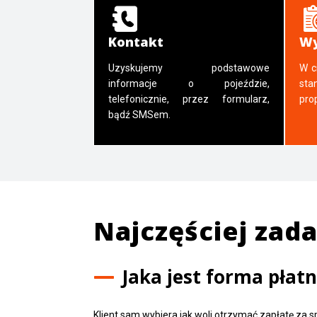
Kontakt
Wy
Uzyskujemy podstawowe
W c
informacje o pojeździe,
sta
telefonicznie, przez formularz,
pro
bądź SMSem.
Najczęściej zad
Jaka jest forma płat
Klient sam wybiera jak woli otrzymać zapłatę za