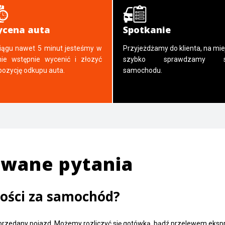
cena auta
Spotkanie
iągu nawet 5 minut jesteśmy w
Przyjeżdżamy do klienta, na mie
nie wstępnie wycenić i złozyć
szybko sprawdzamy s
pozycję odkupu auta.
samochodu.
awane pytania
ności za samochód?
 sprzedany pojazd. Możemy rozliczyć się gotówką, bądź przelewem eks