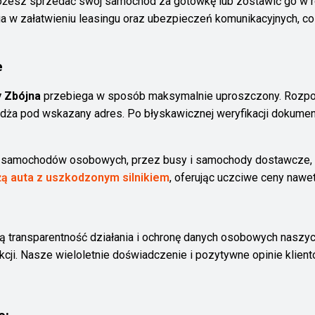
żesz sprzedać swój samochód za gotówkę lub zostawić go w ro
 w załatwieniu leasingu oraz ubezpieczeń komunikacyjnych, c
e
 Zbójna
przebiega w sposób maksymalnie uproszczony. Rozpo
żdża pod wskazany adres. Po błyskawicznej weryfikacji dokumen
d samochodów osobowych, przez busy i samochody dostawcze, 
ą auta z uszkodzonym silnikiem
, oferując uczciwe ceny nawe
ną transparentność działania i ochronę danych osobowych naszyc
akcji. Nasze wieloletnie doświadczenie i pozytywne opinie kli