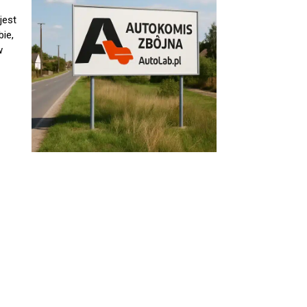
jest
ie,
w