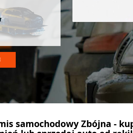
t
E
mis samochodowy Zbójna - ku