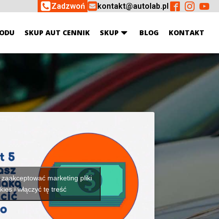
Zadzwoń
kontakt@autolab.pl
ODU
SKUP AUT CENNIK
SKUP
BLOG
KONTAKT
y zaakceptować marketing pliki
kies i włączyć tę treść