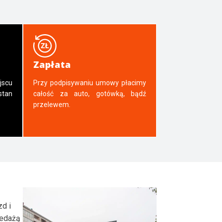
Zapłata
jscu
Przy podpisywaniu umowy płacimy
tan
całość za auto, gotówką, bądź
przelewem.
zd i
zedażą