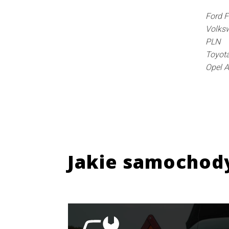
Ford F
Volksw
PLN
Toyota
Opel A
Jakie samochod