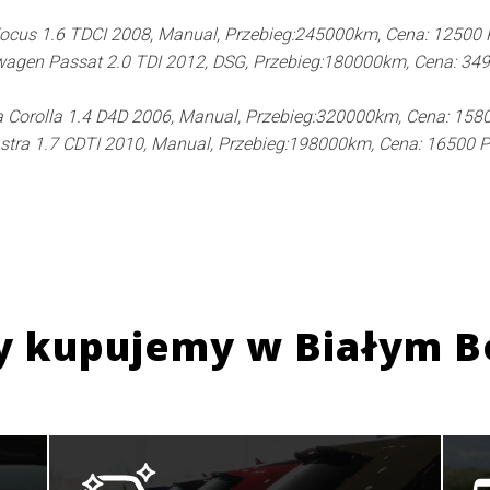
ocus 1.6 TDCI 2008, Manual, Przebieg:245000km, Cena: 12500
agen Passat 2.0 TDI 2012, DSG, Przebieg:180000km, Cena: 34
 Corolla 1.4 D4D 2006, Manual, Przebieg:320000km, Cena: 158
stra 1.7 CDTI 2010, Manual, Przebieg:198000km, Cena: 16500 
y kupujemy w
Białym B