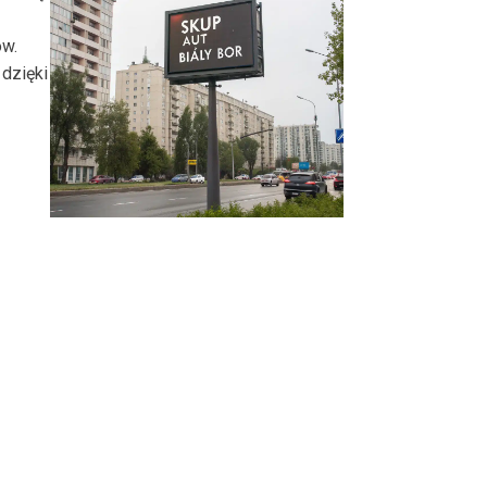
ów.
dzięki