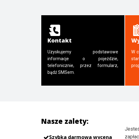
Kontakt
Wy
Uzyskujemy podstawowe
W c
informacje o pojeździe,
sta
telefonicznie, przez formularz,
pro
bądź SMSem.
Nasze zalety:
Jesteś
Szybka darmowa wycena
zapłac