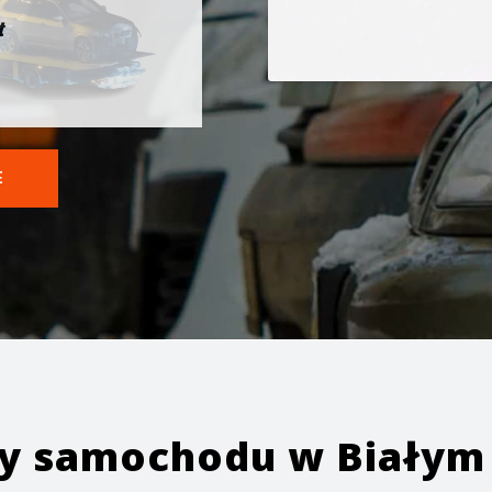
t
E
ży samochodu w
Białym