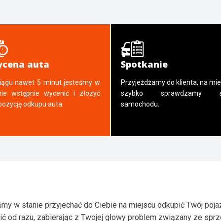
cena auta
Spotkanie
iągu nawet 5 minut jesteśmy w
Przyjeżdżamy do klienta, na mie
nie wstępnie wycenić i złozyć
szybko sprawdzamy s
pozycję odkupu auta.
samochodu.
my w stanie przyjechać do Ciebie na miejscu odkupić Twój poja
ić od razu, zabierając z Twojej głowy problem związany ze spr