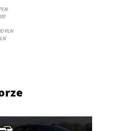
 PLN
900
00 PLN
PLN
orze