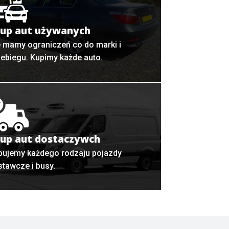
up aut używanych
e mamy ograniczeń co do marki i
zebiegu. Kupimy każde auto.
up aut dostaczywch
pujemy każdego rodzaju pojazdy
stawcze i busy.