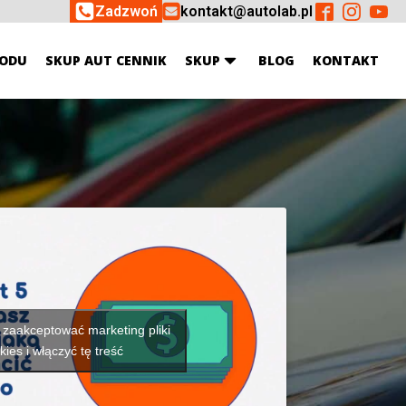
Zadzwoń
kontakt@autolab.pl
ODU
SKUP AUT CENNIK
SKUP
BLOG
KONTAKT
y zaakceptować marketing pliki
kies i włączyć tę treść