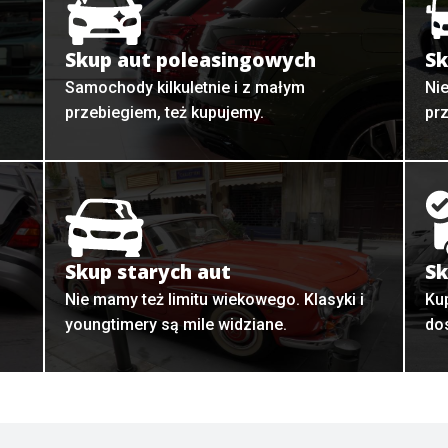
Skup aut poleasingowych
Sk
Samochody kilkuletnie i z małym
Ni
przebiegiem, też kupujemy.
pr
Skup starych aut
Sk
o
Nie mamy też limitu wiekowego. Klasyki i
Ku
youngtimery są mile widziane.
do