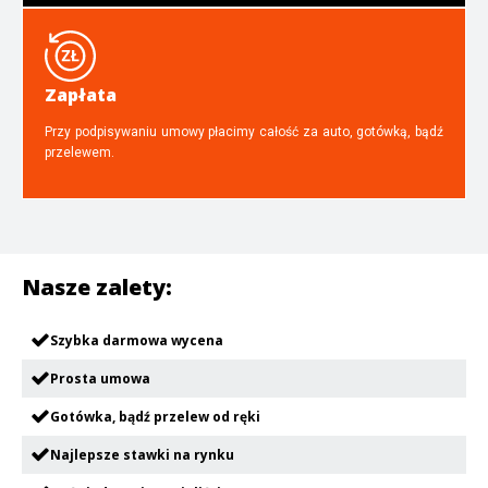
Zapłata
Przy podpisywaniu umowy płacimy całość za auto, gotówką, bądź
przelewem.
Nasze zalety:
Szybka darmowa wycena
Prosta umowa
Gotówka, bądź przelew od ręki
Najlepsze stawki na rynku