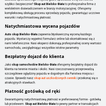
szybko i bezpiecznie?
Skup aut Bielsko-Biała
to profesjonalna firma z
wieloletnim doświadczeniem w branży motoryzacyjnej. Oferujemy
kompleksową obsługę procesu sprzedaży pojazdu, gwarantując uczciwe
warunki i natychmiastową płatność.
Natychmiastowa wycena pojazdów
Auto skup Bielsko-Biała
zapewnia błyskawiczną wycenę każdego
pojazdu. Wystarczy wypełnić formularz online lub skontaktować się z
nami telefonicznie. Nasi eksperci dokonają profesjonalnej oceny wartości
samochodu, uwzględniając wszystkie istotne parametry.
Bezpłatny dojazd do klienta
Jako
skup samochodów Bielsko-Biała
oferujemy bezpłatny dojazd do
klienta na terenie miasta i okolic. Nasi rzeczoznawcy przeprowadzą
szczegółowe oględziny pojazdu w dogodnym dla Państwa miejscu i
czasie. Sprawdź nasz
skup aut uszkodzonych cennik
i przekonaj się o
atrakcyjnych stawkach.
Płatność gotówką od ręki
Gwarantujemy natychmiastową płatność w preferowanej formie - gotówką
lub przelewem.
Skup aut Bielsko-Biała
to pewny partner w transakcjach