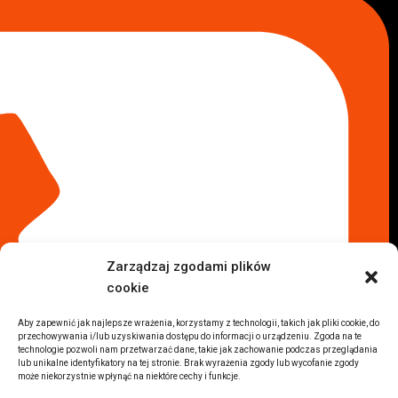
Skup aut Warszawa Wola
Lokalizacje
Komisy samochodowe
Komis samochodowy Kielce
Komis samochodowy Łódź
Komis samochodowy Kraków
Komis samochodowy Radom
Komis samochodowy Płock
Komis samochodowy Opole
Komis samochodowy Lublin
Komis samochodowy Sochaczew
Inne Lokalizacje
Zarządzaj zgodami plików
Import
cookie
Auta z USA Warszawa
Auta z USA Rzeszów
Aby zapewnić jak najlepsze wrażenia, korzystamy z technologii, takich jak pliki cookie, do
przechowywania i/lub uzyskiwania dostępu do informacji o urządzeniu. Zgoda na te
Auta z USA Białystok
technologie pozwoli nam przetwarzać dane, takie jak zachowanie podczas przeglądania
Auta z USA Kraków
lub unikalne identyfikatory na tej stronie. Brak wyrażenia zgody lub wycofanie zgody
może niekorzystnie wpłynąć na niektóre cechy i funkcje.
Marki samochodów