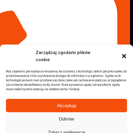
Komis samochodowy Kraków
Komis samochodowy Radom
Komis samochodowy Płock
Komis samochodowy Opole
Komis samochodowy Lublin
Komis samochodowy Sochaczew
Inne Lokalizacje
Zarządzaj zgodami plików
Import
cookie
Auta z USA Warszawa
Auta z USA Rzeszów
Aby zapewnić jak najlepsze wrażenia, korzystamy z technologii, takich jak pliki cookie, do
przechowywania i/lub uzyskiwania dostępu do informacji o urządzeniu. Zgoda na te
Auta z USA Białystok
technologie pozwoli nam przetwarzać dane, takie jak zachowanie podczas przeglądania
Auta z USA Kraków
lub unikalne identyfikatory na tej stronie. Brak wyrażenia zgody lub wycofanie zgody
może niekorzystnie wpłynąć na niektóre cechy i funkcje.
Marki samochodów
Sprzedam BMW
Akceptuję
Sprzedam Audi
Sprzedam Mercedes
Odmów
Wszystkie marki samochodów
Zobacz preferencje