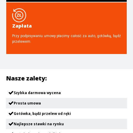
Zapłata
Przy podpisywaniu umowy płacimy całość za auto, gotówką, bądź
przelewem.
Nasze zalety:
Szybka darmowa wycena
Prosta umowa
Gotówka, bądź przelew od ręki
Najlepsze stawki na rynku