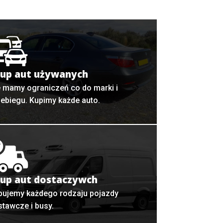
up aut używanych
e mamy ograniczeń co do marki i
zebiegu. Kupimy każde auto.
up aut dostaczywch
pujemy każdego rodzaju pojazdy
stawcze i busy.