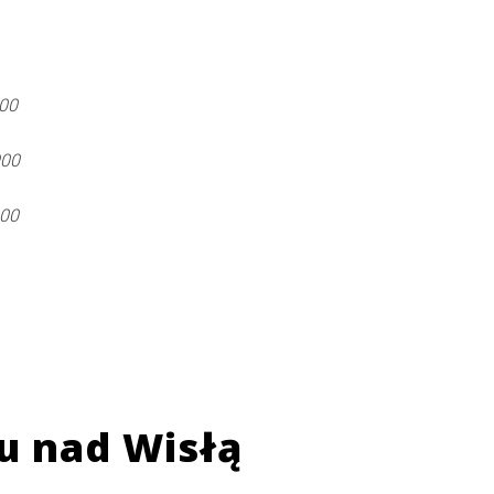
500
900
800
u nad Wisłą