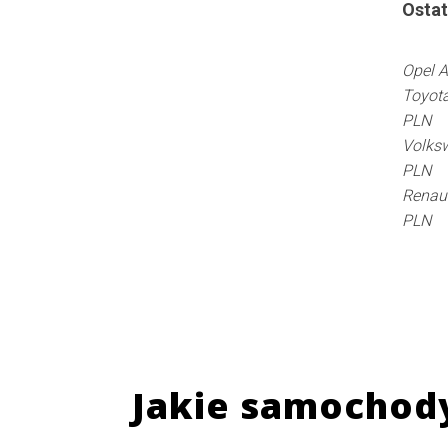
Ostat
Opel A
Toyota
PLN
Volksw
PLN
Renaul
PLN
Jakie samochod