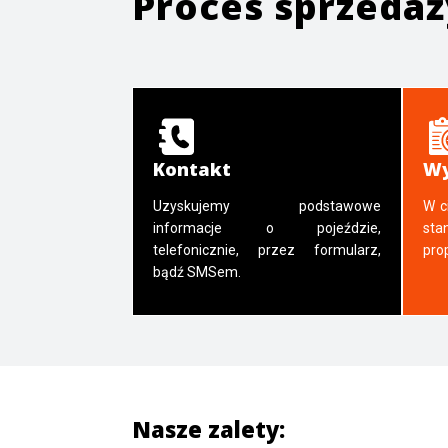
Proces sprzeda
Kontakt
Wy
Uzyskujemy podstawowe
W c
informacje o pojeździe,
sta
telefonicznie, przez formularz,
pro
bądź SMSem.
Nasze zalety: