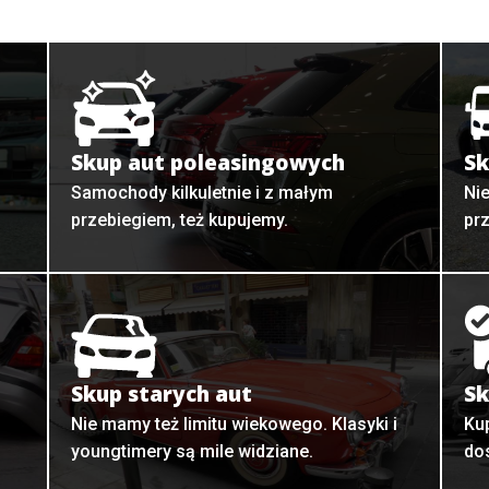
Skup aut poleasingowych
Sk
Samochody kilkuletnie i z małym
Ni
przebiegiem, też kupujemy.
pr
Skup starych aut
Sk
o
Nie mamy też limitu wiekowego. Klasyki i
Ku
youngtimery są mile widziane.
do