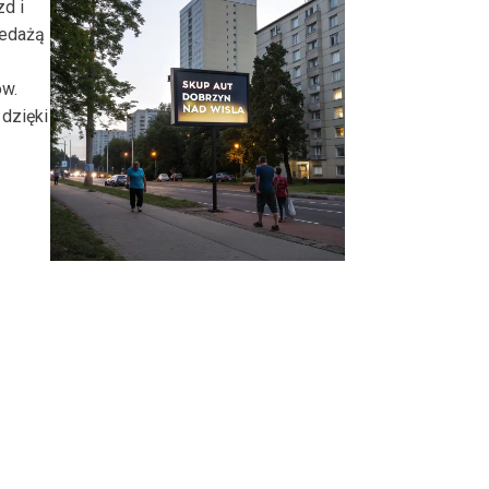
zd i
zedażą
ów.
dzięki