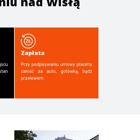
niu nad Wisłą
Zapłata
jscu
Przy podpisywaniu umowy płacimy
tan
całość za auto, gotówką, bądź
przelewem.