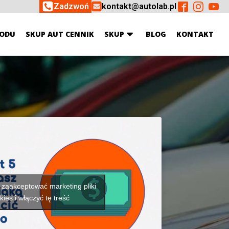
Zadzwoń
kontakt@autolab.pl
ODU
SKUP AUT CENNIK
SKUP
BLOG
KONTAKT
y zaakceptować marketing pliki
kies i włączyć tę treść