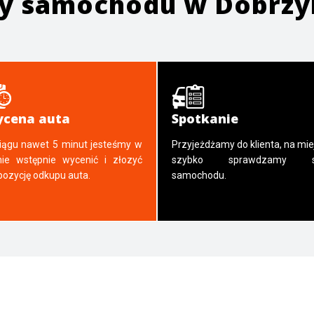
ży samochodu w
Dobrzy
cena auta
Spotkanie
iągu nawet 5 minut jesteśmy w
Przyjeżdżamy do klienta, na mie
nie wstępnie wycenić i złozyć
szybko sprawdzamy s
pozycję odkupu auta.
samochodu.