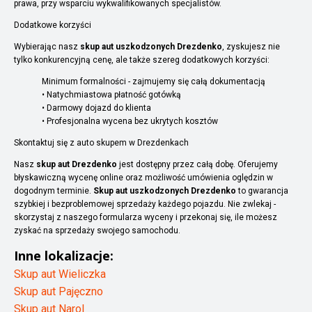
prawa, przy wsparciu wykwalifikowanych specjalistów.
Dodatkowe korzyści
Wybierając nasz
skup aut uszkodzonych Drezdenko
, zyskujesz nie
tylko konkurencyjną cenę, ale także szereg dodatkowych korzyści:
Minimum formalności - zajmujemy się całą dokumentacją
• Natychmiastowa płatność gotówką
• Darmowy dojazd do klienta
• Profesjonalna wycena bez ukrytych kosztów
Skontaktuj się z auto skupem w Drezdenkach
Nasz
skup aut Drezdenko
jest dostępny przez całą dobę. Oferujemy
błyskawiczną wycenę online oraz możliwość umówienia oględzin w
dogodnym terminie.
Skup aut uszkodzonych Drezdenko
to gwarancja
szybkiej i bezproblemowej sprzedaży każdego pojazdu. Nie zwlekaj -
skorzystaj z naszego formularza wyceny i przekonaj się, ile możesz
zyskać na sprzedaży swojego samochodu.
Inne lokalizacje:
Skup aut Wieliczka
Skup aut Pajęczno
Skup aut Narol