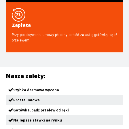
Zapłata
Przy podpisywaniu umowy płacimy całość za auto, gotówką, bądź
przelewem.
Nasze zalety:
Szybka darmowa wycena
Prosta umowa
Gotówka, bądź przelew od ręki
Najlepsze stawki na rynku