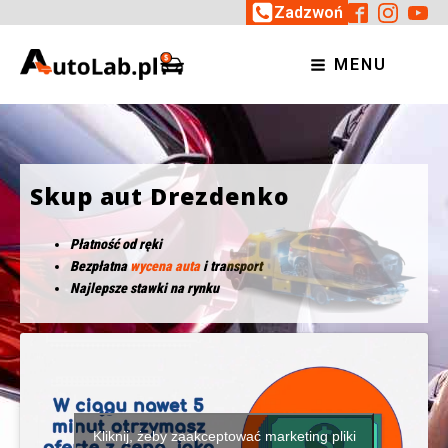
Zadzwoń
MENU
Skup aut Drezdenko
Płatność od ręki
Bezpłatna
wycena auta
i transport
Najlepsze stawki na rynku
Kliknij, żeby zaakceptować marketing pliki