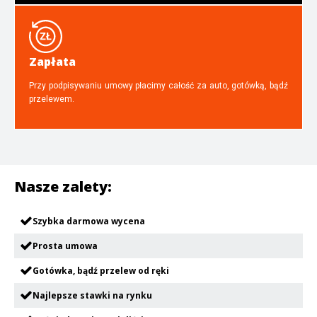
Zapłata
Przy podpisywaniu umowy płacimy całość za auto, gotówką, bądź
przelewem.
Nasze zalety:
Szybka darmowa wycena
Prosta umowa
Gotówka, bądź przelew od ręki
Najlepsze stawki na rynku