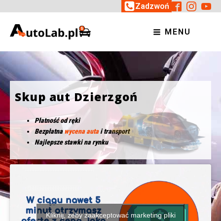
Zadzwoń
MENU
Skup aut Dzierzgoń
Płatność od ręki
Bezpłatna
wycena auta
i transport
Najlepsze stawki na rynku
Kliknij, żeby zaakceptować marketing pliki