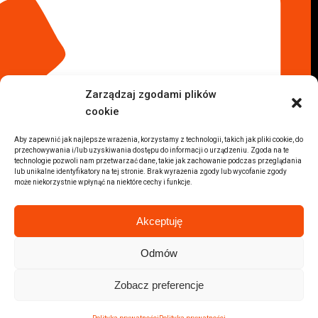
Komis samochodowy Płock
Komis samochodowy Opole
Komis samochodowy Lublin
Komis samochodowy Sochaczew
Inne Lokalizacje
Zarządzaj zgodami plików
Import
cookie
Auta z USA Warszawa
Auta z USA Rzeszów
Aby zapewnić jak najlepsze wrażenia, korzystamy z technologii, takich jak pliki cookie, do
przechowywania i/lub uzyskiwania dostępu do informacji o urządzeniu. Zgoda na te
Auta z USA Białystok
technologie pozwoli nam przetwarzać dane, takie jak zachowanie podczas przeglądania
Auta z USA Kraków
lub unikalne identyfikatory na tej stronie. Brak wyrażenia zgody lub wycofanie zgody
może niekorzystnie wpłynąć na niektóre cechy i funkcje.
Marki samochodów
Sprzedam BMW
Akceptuję
Sprzedam Audi
Sprzedam Mercedes
Odmów
Wszystkie marki samochodów
Zobacz preferencje
2026 © Autolab.pl |
Polityka prywatności