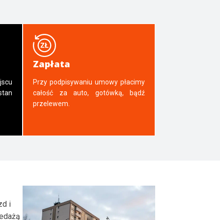
Zapłata
jscu
Przy podpisywaniu umowy płacimy
tan
całość za auto, gotówką, bądź
przelewem.
zd i
zedażą