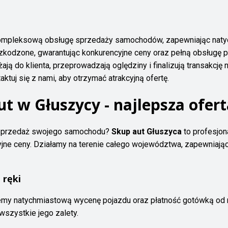
 kompleksową obsługę sprzedaży samochodów, zapewniając naty
szkodzone, gwarantując konkurencyjne ceny oraz pełną obsługę p
ą do klienta, przeprowadzają oględziny i finalizują transakcję 
tuj się z nami, aby otrzymać atrakcyjną ofertę.
t w Głuszycy - najlepsza ofert
 sprzedaż swojego samochodu?
Skup aut Głuszyca
to profesjon
jne ceny. Działamy na terenie całego województwa, zapewniają
 ręki
emy natychmiastową wycenę pojazdu oraz płatność gotówką od r
szystkie jego zalety.