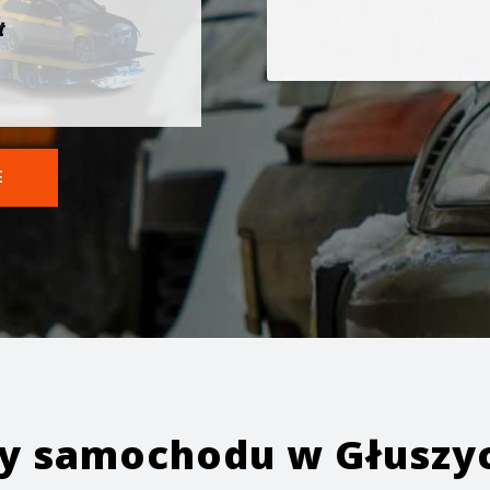
t
E
ży samochodu w
Głuszy