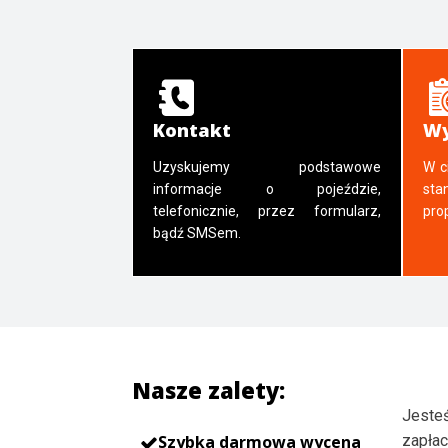
Kontakt
Wy
Uzyskujemy podstawowe
W c
informacje o pojeździe,
sta
telefonicznie, przez formularz,
pro
bądź SMSem.
Nasze zalety:
Jesteś
Szybka darmowa wycena
zapłac