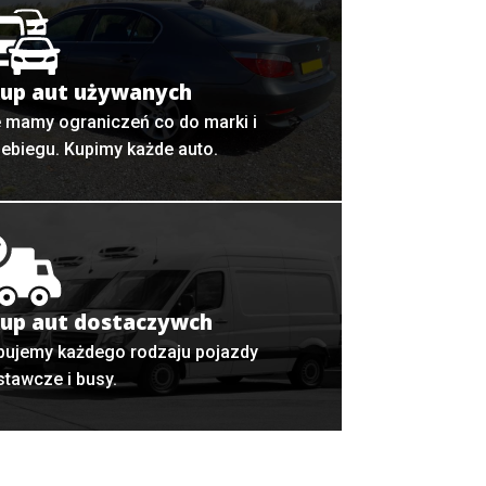
up aut używanych
e mamy ograniczeń co do marki i
zebiegu. Kupimy każde auto.
up aut dostaczywch
pujemy każdego rodzaju pojazdy
stawcze i busy.