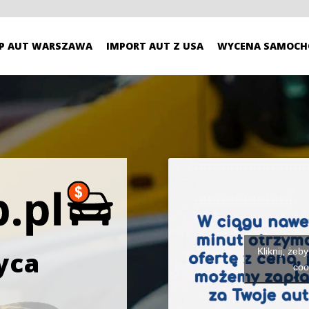
P AUT WARSZAWA
IMPORT AUT Z USA
WYCENA SAMOCH
Kliknij, żeb
yca
coo