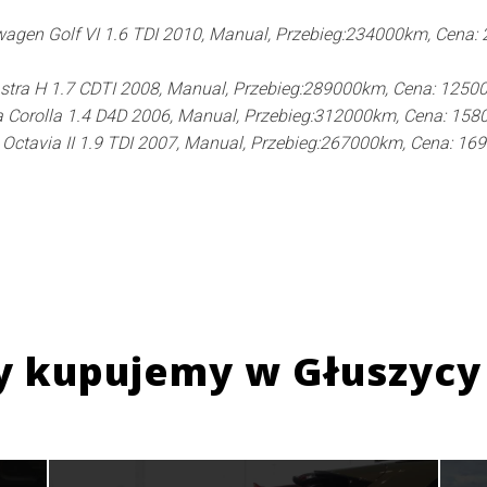
agen Golf VI 1.6 TDI 2010, Manual, Przebieg:234000km, Cena:
stra H 1.7 CDTI 2008, Manual, Przebieg:289000km, Cena: 1250
 Corolla 1.4 D4D 2006, Manual, Przebieg:312000km, Cena: 158
Octavia II 1.9 TDI 2007, Manual, Przebieg:267000km, Cena: 16
y kupujemy w
Głuszycy