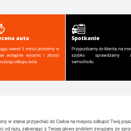
cena auta
Spotkanie
iągu nawet 5 minut jesteśmy w
Przyjeżdżamy do klienta, na mie
nie wstępnie wycenić i złozyć
szybko sprawdzamy s
pozycję odkupu auta.
samochodu.
my w stanie przyjechać do Ciebie na miejscu odkupić Twój poja
ić od razu, zabierając z Twojej głowy problem związany ze spr