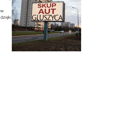
ów.
dzięki