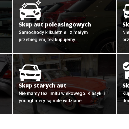
Skup aut poleasingowych
Sk
Samochody kilkuletnie i z małym
Ni
przebiegiem, też kupujemy.
pr
Skup starych aut
Sk
o
Nie mamy też limitu wiekowego. Klasyki i
Ku
youngtimery są mile widziane.
do