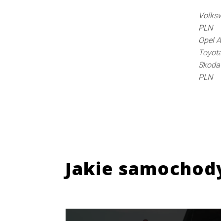
Volksw
PLN
Opel A
Toyota
Skoda 
PLN
Jakie samochod