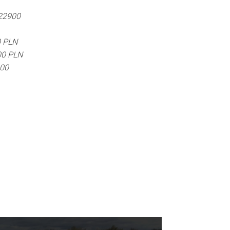
 22900
0 PLN
00 PLN
900