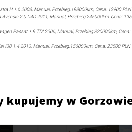
stra H 1.6 2008, Manual, Przebieg:198000km, Cena: 12900 PLN
 Avensis 2.0 D4D 2011, Manual, Przebieg:245000km, Cena: 19
agen Passat 1.9 TDI 2006, Manual, Przebieg:320000km, Cena:
i i30 1.4 2013, Manual, Przebieg:156000km, Cena: 23500 PLN
y kupujemy w
Gorzowie