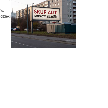
ów.
dzięki