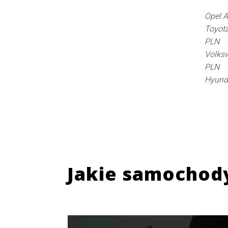
Opel A
Toyota
PLN
Volksw
PLN
Hyunda
Jakie samochod