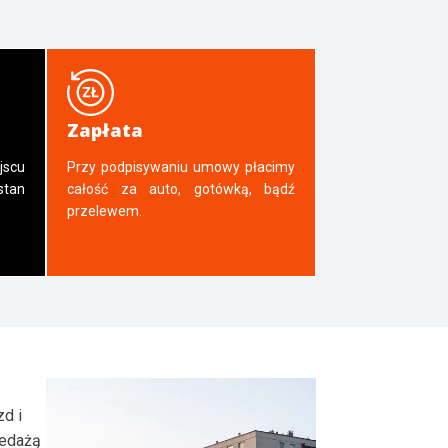
Zapłata
jscu
Przy podpisywaniu umowy płacimy
tan
całość za auto, gotówką, bądź
przelewem.
zd i
zedażą