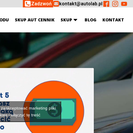
Zadzwoń
kontakt@autolab.pl
ODU
SKUP AUT CENNIK
SKUP
BLOG
KONTAKT
y zaakceptować marketing pliki
kies i włączyć tę treść