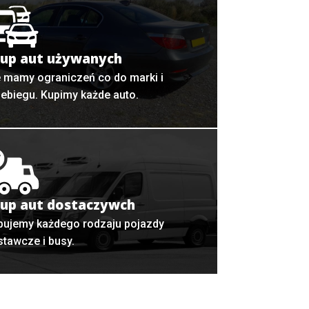
up aut używanych
e mamy ograniczeń co do marki i
zebiegu. Kupimy każde auto.
up aut dostaczywch
pujemy każdego rodzaju pojazdy
stawcze i busy.