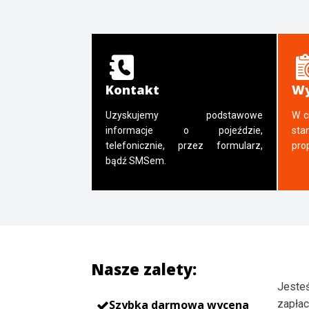
Kontakt
Wy
Uzyskujemy podstawowe
W c
informacje o pojeździe,
sta
telefonicznie, przez formularz,
pro
bądź SMSem.
Nasze zalety:
Jesteś
Szybka darmowa wycena
zapłac