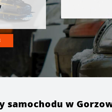
t
E
ży samochodu w
Gorzow