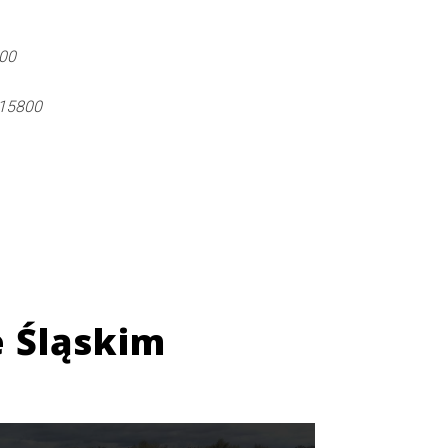
500
 15800
 Śląskim