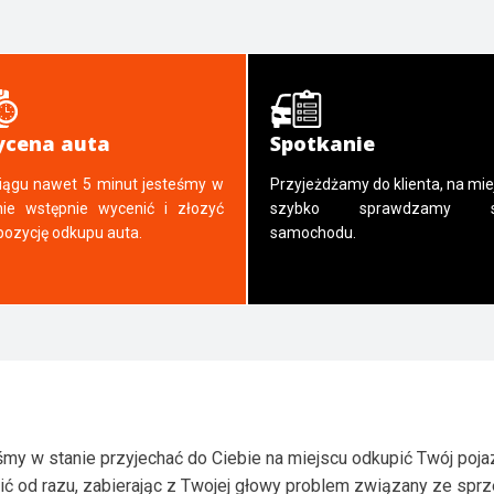
cena auta
Spotkanie
iągu nawet 5 minut jesteśmy w
Przyjeżdżamy do klienta, na mie
nie wstępnie wycenić i złozyć
szybko sprawdzamy s
pozycję odkupu auta.
samochodu.
my w stanie przyjechać do Ciebie na miejscu odkupić Twój poja
ić od razu, zabierając z Twojej głowy problem związany ze spr