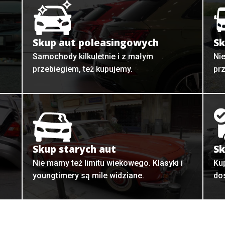
Skup aut poleasingowych
Sk
Samochody kilkuletnie i z małym
Ni
przebiegiem, też kupujemy.
pr
Skup starych aut
Sk
o
Nie mamy też limitu wiekowego. Klasyki i
Ku
youngtimery są mile widziane.
do