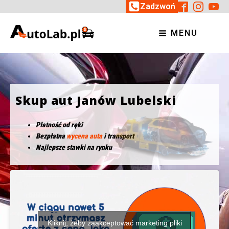
Zadzwoń
MENU
Skup aut Janów Lubelski
Płatność od ręki
Bezpłatna
wycena auta
i transport
Najlepsze stawki na rynku
Kliknij, żeby zaakceptować marketing pliki