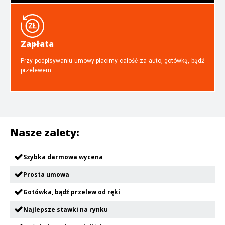
Zapłata
Przy podpisywaniu umowy płacimy całość za auto, gotówką, bądź
przelewem.
Nasze zalety:
Szybka darmowa wycena
Prosta umowa
Gotówka, bądź przelew od ręki
Najlepsze stawki na rynku