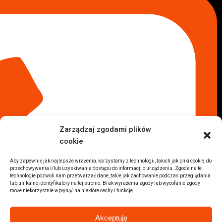
Lokalizacje
Komisy samochodowe
Komis samochodowy Kielce
Komis samochodowy Łódź
Komis samochodowy Kraków
Komis samochodowy Radom
Komis samochodowy Płock
Komis samochodowy Opole
Komis samochodowy Lublin
Komis samochodowy Sochaczew
Inne Lokalizacje
Zarządzaj zgodami plików
Import
cookie
Auta z USA Warszawa
Auta z USA Rzeszów
Aby zapewnić jak najlepsze wrażenia, korzystamy z technologii, takich jak pliki cookie, do
przechowywania i/lub uzyskiwania dostępu do informacji o urządzeniu. Zgoda na te
Auta z USA Białystok
technologie pozwoli nam przetwarzać dane, takie jak zachowanie podczas przeglądania
Auta z USA Kraków
lub unikalne identyfikatory na tej stronie. Brak wyrażenia zgody lub wycofanie zgody
może niekorzystnie wpłynąć na niektóre cechy i funkcje.
Marki samochodów
Sprzedam BMW
Akceptuję
Sprzedam Audi