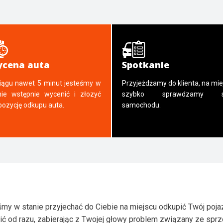
cena auta
Spotkanie
iągu nawet 5 minut jesteśmy w
Przyjeżdżamy do klienta, na mie
nie wstępnie wycenić i złozyć
szybko sprawdzamy s
pozycję odkupu auta.
samochodu.
my w stanie przyjechać do Ciebie na miejscu odkupić Twój poja
ić od razu, zabierając z Twojej głowy problem związany ze spr