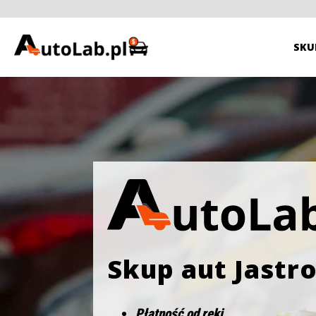
SKU
Skup aut Jastr
Płatność od ręki