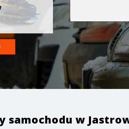
t
E
ży samochodu w
Jastro