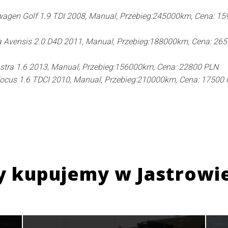
agen Golf 1.9 TDI 2008, Manual, Przebieg:245000km, Cena: 15
 Avensis 2.0 D4D 2011, Manual, Przebieg:188000km, Cena: 26
stra 1.6 2013, Manual, Przebieg:156000km, Cena: 22800 PLN
ocus 1.6 TDCI 2010, Manual, Przebieg:210000km, Cena: 17500
y kupujemy w
Jastrowi