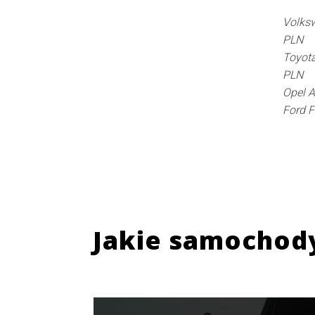
Volksw
PLN
Toyota
PLN
Opel A
Ford F
Jakie samochod