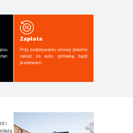
Zapłata
jscu
Przy podpisywaniu umowy płacimy
tan
całość za auto, gotówką, bądź
przelewem.
zd i
zedażą