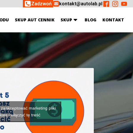
Zadzwoń
kontakt@autolab.pl
ODU
SKUP AUT CENNIK
SKUP
BLOG
KONTAKT
y zaakceptować marketing pliki
kies i włączyć tę treść