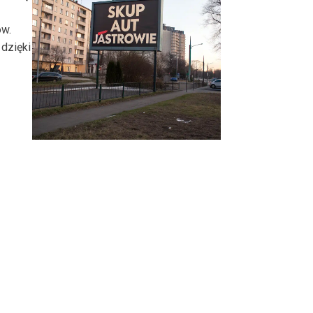
ów.
dzięki