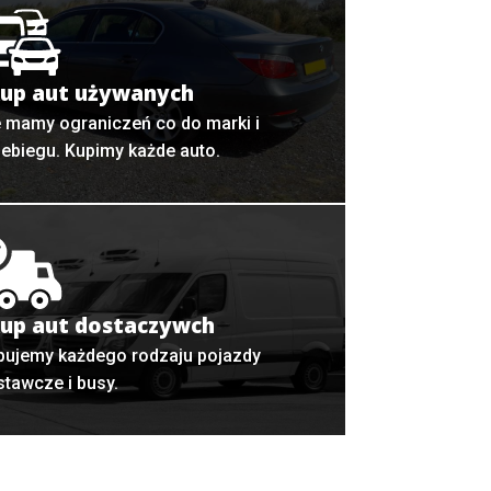
up aut używanych
e mamy ograniczeń co do marki i
zebiegu. Kupimy każde auto.
up aut dostaczywch
pujemy każdego rodzaju pojazdy
stawcze i busy.