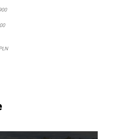
900
500
 PLN
e