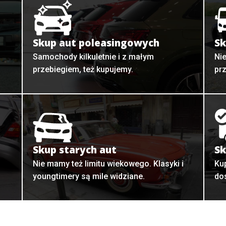
Skup aut poleasingowych
Sk
Samochody kilkuletnie i z małym
Ni
przebiegiem, też kupujemy.
pr
Skup starych aut
Sk
o
Nie mamy też limitu wiekowego. Klasyki i
Ku
youngtimery są mile widziane.
do