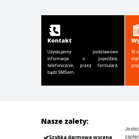
Kontakt
Wy
Uzyskujemy podstawowe
W c
informacje o pojeździe,
sta
telefonicznie, przez formularz,
pro
bądź SMSem.
Nasze zalety:
Jesteś
Szybka darmowa wycena
zapłac