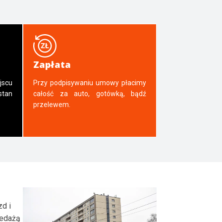
Zapłata
jscu
Przy podpisywaniu umowy płacimy
tan
całość za auto, gotówką, bądź
przelewem.
zd i
zedażą