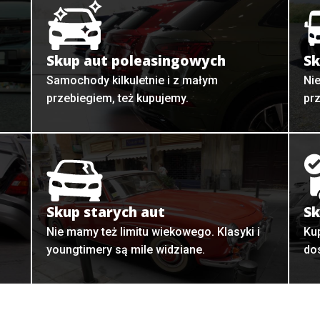
Skup aut poleasingowych
Sk
Samochody kilkuletnie i z małym
Ni
przebiegiem, też kupujemy.
pr
Skup starych aut
Sk
o
Nie mamy też limitu wiekowego. Klasyki i
Ku
youngtimery są mile widziane.
do