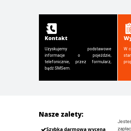
Kontakt
Wy
Uzyskujemy podstawowe
W c
informacje o pojeździe,
sta
telefonicznie, przez formularz,
pro
bądź SMSem.
Nasze zalety:
Jesteś
Szybka darmowa wycena
zapłac