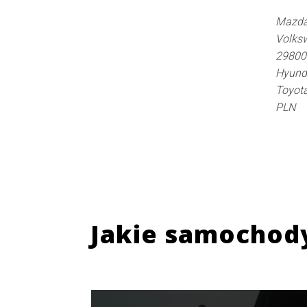
Mazda
Volksw
29800
Hyunda
Toyota
PLN
Jakie samochod