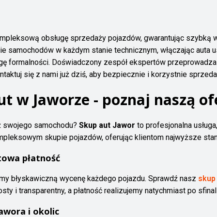
kompleksową obsługę sprzedaży pojazdów, gwarantując szybką 
kupie samochodów w każdym stanie technicznym, włączając auta
ługę formalności. Doświadczony zespół ekspertów przeprowadza 
ntaktuj się z nami już dziś, aby bezpiecznie i korzystnie sprze
ut w Jaworze - poznaj naszą of
aż swojego samochodu?
Skup aut Jawor
to profesjonalna usługa
ompleksowym skupie pojazdów, oferując klientom najwyższe stand
towa płatność
y błyskawiczną wycenę każdego pojazdu. Sprawdź nasz
skup
ty i transparentny, a płatność realizujemy natychmiast po sfinal
wora i okolic