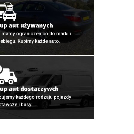
up aut używanych
e mamy ograniczeń co do marki i
zebiegu. Kupimy każde auto.
up aut dostaczywch
pujemy każdego rodzaju pojazdy
stawcze i busy.