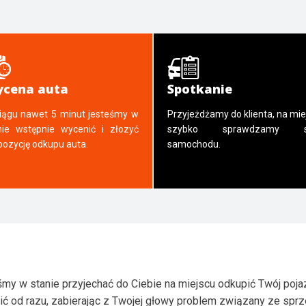
cena auta
Spotkanie
iągu nawet 5 minut jesteśmy w
Przyjeżdżamy do klienta, na mie
nie wstępnie wycenić i złozyć
szybko sprawdzamy s
pozycję odkupu auta.
samochodu.
my w stanie przyjechać do Ciebie na miejscu odkupić Twój poja
ić od razu, zabierając z Twojej głowy problem związany ze spr