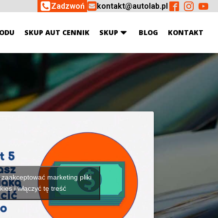
Zadzwoń
kontakt@autolab.pl
ODU
SKUP AUT CENNIK
SKUP
BLOG
KONTAKT
y zaakceptować marketing pliki
kies i włączyć tę treść