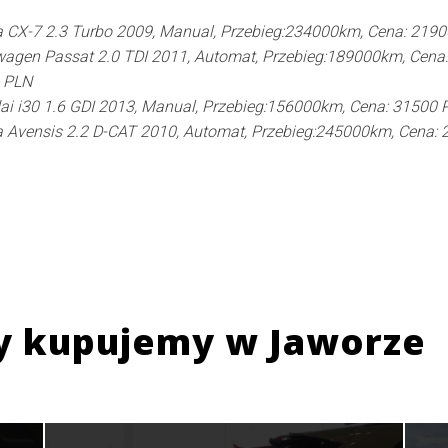
 CX-7 2.3 Turbo 2009, Manual, Przebieg:234000km, Cena: 219
agen Passat 2.0 TDI 2011, Automat, Przebieg:189000km, Cena:
 PLN
i i30 1.6 GDI 2013, Manual, Przebieg:156000km, Cena: 31500 
 Avensis 2.2 D-CAT 2010, Automat, Przebieg:245000km, Cena: 
y kupujemy w
Jaworze