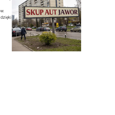
ów.
dzięki