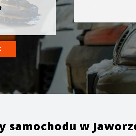
t
E
ży samochodu w
Jaworz