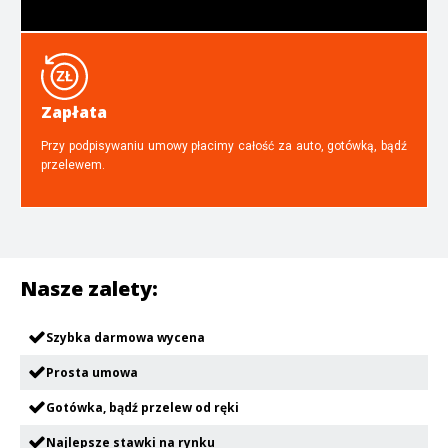
Zapłata
Przy podpisywaniu umowy płacimy całość za auto, gotówką, bądź
przelewem.
Nasze zalety:
Szybka darmowa wycena
Prosta umowa
Gotówka, bądź przelew od ręki
Najlepsze stawki na rynku