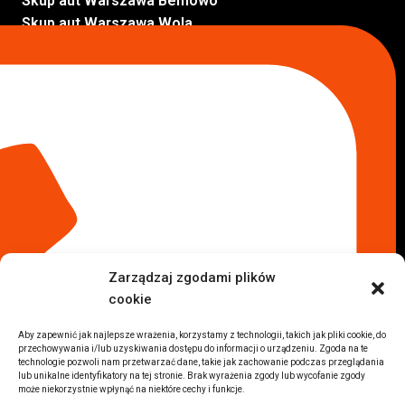
Skup aut Warszawa Bemowo
Skup aut Warszawa Wola
Lokalizacje
Komisy samochodowe
Komis samochodowy Kielce
Komis samochodowy Łódź
Komis samochodowy Kraków
Komis samochodowy Radom
Komis samochodowy Płock
Komis samochodowy Opole
Komis samochodowy Lublin
Komis samochodowy Sochaczew
Inne Lokalizacje
Zarządzaj zgodami plików
Import
cookie
Auta z USA Warszawa
Auta z USA Rzeszów
Aby zapewnić jak najlepsze wrażenia, korzystamy z technologii, takich jak pliki cookie, do
przechowywania i/lub uzyskiwania dostępu do informacji o urządzeniu. Zgoda na te
Auta z USA Białystok
technologie pozwoli nam przetwarzać dane, takie jak zachowanie podczas przeglądania
Auta z USA Kraków
lub unikalne identyfikatory na tej stronie. Brak wyrażenia zgody lub wycofanie zgody
może niekorzystnie wpłynąć na niektóre cechy i funkcje.
Marki samochodów