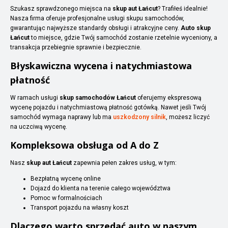
Szukasz sprawdzonego miejsca na
skup aut Łańcut
? Trafiłeś idealnie!
Nasza firma oferuje profesjonalne usługi skupu samochodów,
gwarantując najwyższe standardy obsługi i atrakcyjne ceny.
Auto skup
Łańcut
to miejsce, gdzie Twój samochód zostanie rzetelnie wyceniony, a
transakcja przebiegnie sprawnie i bezpiecznie.
Błyskawiczna wycena i natychmiastowa
płatność
W ramach usługi
skup samochodów Łańcut
oferujemy ekspresową
wycenę pojazdu i natychmiastową płatność gotówką. Nawet jeśli Twój
samochód wymaga naprawy lub ma
uszkodzony silnik
, możesz liczyć
na uczciwą wycenę.
Kompleksowa obsługa od A do Z
Nasz
skup aut Łańcut
zapewnia pełen zakres usług, w tym:
Bezpłatną wycenę online
Dojazd do klienta na terenie całego województwa
Pomoc w formalnościach
Transport pojazdu na własny koszt
Dlaczego warto sprzedać auto w naszym