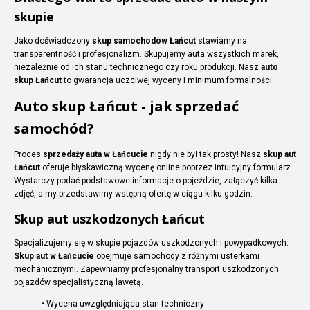
skupie
Jako doświadczony
skup samochodów Łańcut
stawiamy na
transparentność i profesjonalizm. Skupujemy auta wszystkich marek,
niezależnie od ich stanu technicznego czy roku produkcji. Nasz
auto
skup Łańcut
to gwarancja uczciwej wyceny i minimum formalności.
Auto skup Łańcut - jak sprzedać
samochód?
Proces
sprzedaży auta w Łańcucie
nigdy nie był tak prosty! Nasz
skup aut
Łańcut
oferuje błyskawiczną wycenę online poprzez intuicyjny formularz.
Wystarczy podać podstawowe informacje o pojeździe, załączyć kilka
zdjęć, a my przedstawimy wstępną ofertę w ciągu kilku godzin.
Skup aut uszkodzonych Łańcut
Specjalizujemy się w skupie pojazdów uszkodzonych i powypadkowych.
Skup aut w Łańcucie
obejmuje samochody z różnymi usterkami
mechanicznymi. Zapewniamy profesjonalny transport uszkodzonych
pojazdów specjalistyczną lawetą.
• Wycena uwzględniająca stan techniczny