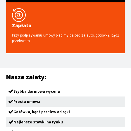
Zapłata
Przy podpisywaniu umowy płacimy całość za auto, gotówką, bądź
przelewem.
Nasze zalety:
Szybka darmowa wycena
Prosta umowa
Gotówka, bądź przelew od ręki
Najlepsze stawki na rynku