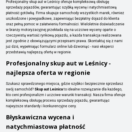
Profesjonalny skup aut w Leśnicy oferuje kompleksową obsługę
sprzedaży pojazdów, gwarantując szybką wycenę i natychmiastową
płatność gotówką. Firma skupuje samochody wszystkich marek, również
uszkodzone i powypadkowe, zapewniając bezpłatny dojazd do klienta
oraz pełną pomoc w załatwieniu formalności. Wieloletnie doświadczenie
w branży motoryzacyjnej przekłada się na uczciwe wyceny oparte o
rzeczywistą wartość rynkową pojazdu, a każda transakcja realizowana
jest zgodnie z obowiązującymi przepisami prawa. Skontaktuj się z nami
już dziś, wypełniając formularz online lub dzwoniąc - nasi eksperci
przedstawią najlepszą ofertę w regionie.
Profesjonalny skup aut w Leśnicy -
najlepsza oferta w regionie
Szukasz sprawdzonego miejsca, gdzie szybko i bezpiecznie sprzedasz
swój samochód?
Skup aut Leśnica
to idealne rozwiązanie dla każdego,
kto ceni profesjonalizm i uczciwe warunki transakcji. Nasza firma oferuje
kompleksową obsługę procesu sprzedaży pojazdu, gwarantując
najwyższe standardy i konkurencyjne ceny.
Błyskawiczna wycena i
natychmiastowa płatność