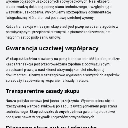
wycenie pojazdów uszkodzonych i powypadkowych. Nasi eksperci
przeprowadzą dokładną ocenę stanu technicznego, uwzględniając
wszystkie uszkodzenia. Wykonujemy szczegółową dokumentację
fotograficzną, która stanowi podstawę rzetelnej wyceny.
Każda transakcja w naszym skupie aut jest przeprowadzana zgodnie z
obowiązującymi przepisami prawnymi, a płatność realizowana jest
natychmiast po podpisaniu umowy.
Gwarancja uczciwej współpracy
W
skup aut Leśnica
stawiamy na pełną transparentność i profesjonalizm.
Każda transakcja jest przeprowadzana zgodnie z obowiązującymi
przepisami prawa, a nasi klienci otrzymują komplet niezbędnej
dokumentacji. Dbamy o szczegółowe wyjaśnienie wszystkich aspektów
sprzedaży i zapewniamy wsparcie na każdym etapie.
Transparentne zasady skupu
Nasza polityka cenowa jest jasna i przejrzysta. Wycena opiera się na
rzeczywistej wartości rynkowej pojazdu, z uwzględnieniem jego stanu
technicznego.
Skup aut uszkodzonych Leśnica
gwarantuje uczciwe
podejście nawet w przypadku pojazdów powypadkowych.
Dlaczego skup aut w Leśnicy to