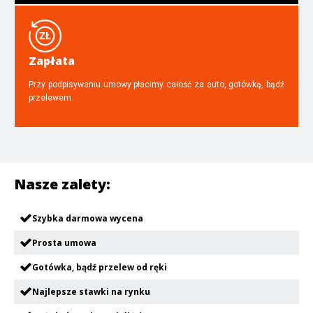
Zapłata
Przy podpisywaniu umowy płacimy całość za auto, gotówką, bądź
przelewem.
Nasze zalety:
Szybka darmowa wycena
Prosta umowa
Gotówka, bądź przelew od ręki
Najlepsze stawki na rynku