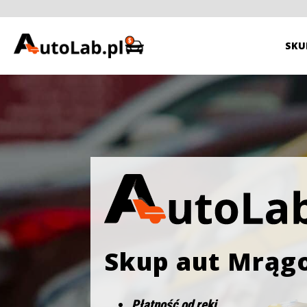
SKU
Skup aut Mrą
Płatność od ręki