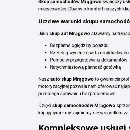
Skup samochodów Mrągowo
świadczy usłu
miejscowości. Dbamy o komfort naszych klie
Uczciwe warunki skupu samochod
Jako
skup aut Mrągowo
stawiamy na transp
Bezpłatne oględziny pojazdu
Rzetelną wycenę opartą na aktualnych
Pomoc w przygotowaniu dokumentów
Natychmiastową płatność gotówką
Nasz
auto skup Mrągowo
to gwarancja prof
motoryzacyjnej pozwala nam oferować najleps
przebiega sprawnie i bezproblemowo.
Dzięki
skup samochodów Mrągowo
sprzeda
kupującymi - my zajmiemy się wszystkim za 
Kompleksowe usługi