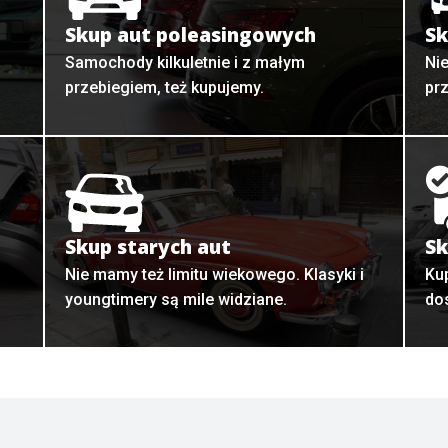
Skup aut poleasingowych
Sk
Samochody kilkuletnie i z małym
Ni
przebiegiem, też kupujemy.
pr
Skup starych aut
Sk
o
Nie mamy też limitu wiekowego. Klasyki i
Ku
youngtimery są mile widziane.
do