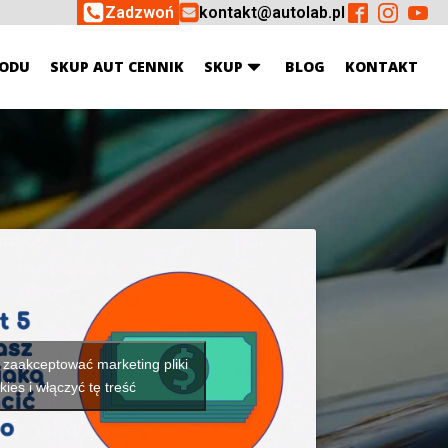
Zadzwoń
kontakt@autolab.pl
ODU
SKUP AUT CENNIK
SKUP
BLOG
KONTAKT
y zaakceptować marketing pliki
kies i włączyć tę treść