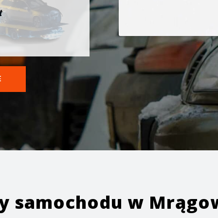
t
E
ży samochodu w
Mrągo