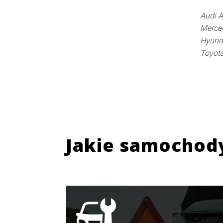
Audi A
Merce
Hyunda
Toyot
Jakie samochod