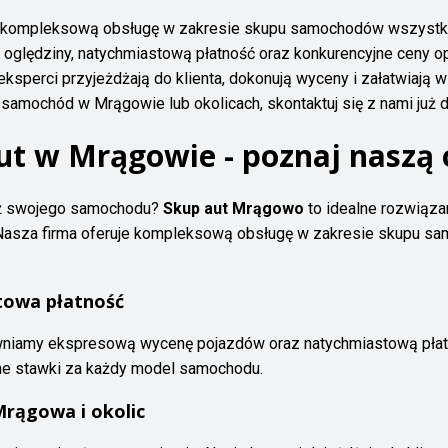
 i kompleksową obsługę w zakresie skupu samochodów wszystki
oględziny, natychmiastową płatność oraz konkurencyjne ceny op
eksperci przyjeżdżają do klienta, dokonują wyceny i załatwiają w
amochód w Mrągowie lub okolicach, skontaktuj się z nami już d
ut w Mrągowie - poznaj naszą 
aż swojego samochodu?
Skup aut Mrągowo
to idealne rozwiązan
i. Nasza firma oferuje kompleksową obsługę w zakresie skupu s
towa płatność
iamy ekspresową wycenę pojazdów oraz natychmiastową płat
yjne stawki za każdy model samochodu.
rągowa i okolic