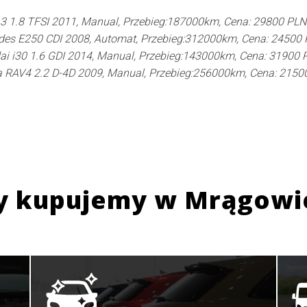
3 1.8 TFSI 2011, Manual, Przebieg:187000km, Cena: 29800 PLN
des E250 CDI 2008, Automat, Przebieg:312000km, Cena: 24500
i i30 1.6 GDI 2014, Manual, Przebieg:143000km, Cena: 31900 
a RAV4 2.2 D-4D 2009, Manual, Przebieg:256000km, Cena: 2150
y kupujemy w
Mrągowi