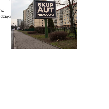
ów.
dzięki