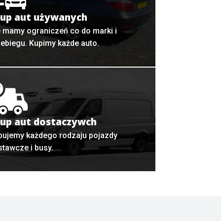
up aut używanych
e mamy ograniczeń co do marki i
zebiegu. Kupimy każde auto.
up aut dostaczywch
pujemy każdego rodzaju pojazdy
stawcze i busy.