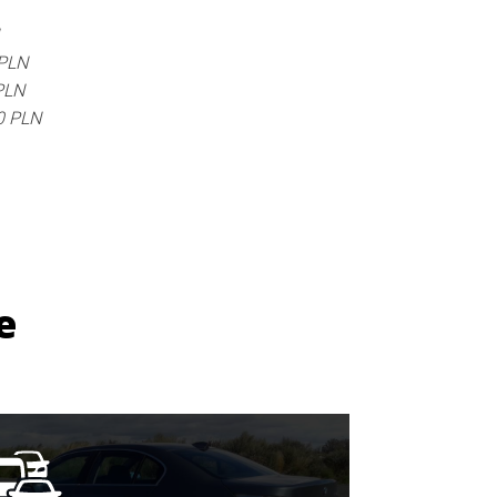
 PLN
PLN
0 PLN
e