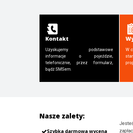
Kontakt
Wy
Uzyskujemy podstawowe
W c
informacje o pojeździe,
sta
telefonicznie, przez formularz,
pro
bądź SMSem.
Nasze zalety:
Jesteś
Szybka darmowa wycena
zapłac