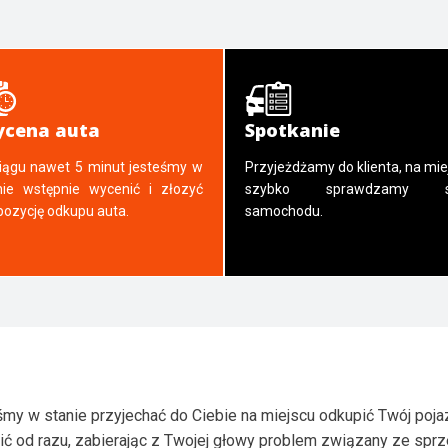
cena auta
Spotkanie
iągu nawet 5 minut jesteśmy w
Przyjeżdżamy do klienta, na mie
nie wstępnie wycenić i złozyć
szybko sprawdzamy s
pozycję odkupu auta.
samochodu.
my w stanie przyjechać do Ciebie na miejscu odkupić Twój poja
ić od razu, zabierając z Twojej głowy problem związany ze spr