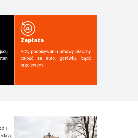
Zapłata
jscu
Przy podpisywaniu umowy płacimy
tan
całość za auto, gotówką, bądź
przelewem.
zd i
zedażą