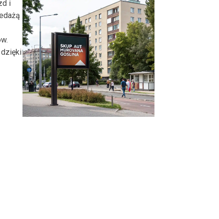
zd i
zedażą
ów.
dzięki