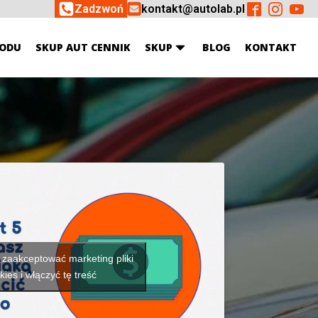
Zadzwoń
kontakt@autolab.pl
ODU
SKUP AUT CENNIK
SKUP
BLOG
KONTAKT
y zaakceptować marketing pliki
kies i włączyć tę treść