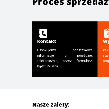
Proces sprzeda
Kontakt
Wy
Uzyskujemy podstawowe
W c
informacje o pojeździe,
sta
telefonicznie, przez formularz,
pro
bądź SMSem.
Nasze zalety: