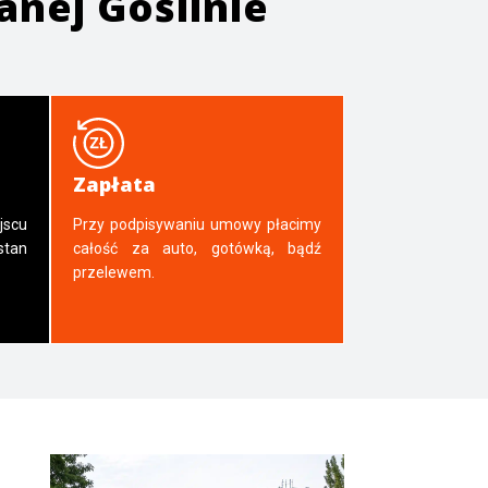
nej Goślinie
Zapłata
jscu
Przy podpisywaniu umowy płacimy
tan
całość za auto, gotówką, bądź
przelewem.