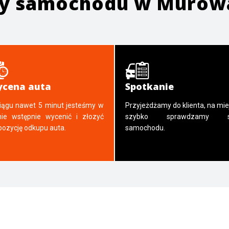
ży samochodu w
Murowa
cena auta
Spotkanie
iągu nawet 5 minut jesteśmy w
Przyjeżdżamy do klienta, na mie
nie wstępnie wycenić i złozyć
szybko sprawdzamy s
pozycję odkupu auta.
samochodu.