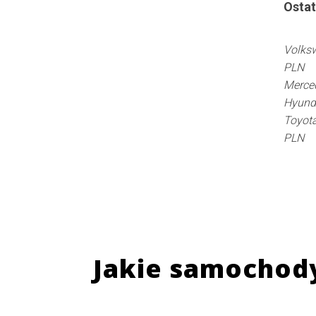
Ostat
Volksw
PLN
Merce
Hyunda
Toyota
PLN
Jakie samochod