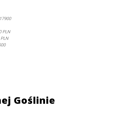
 17900
0 PLN
0 PLN
500
j Goślinie