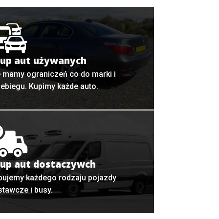
up aut używanych
e mamy ograniczeń co do marki i
zebiegu. Kupimy każde auto.
up aut dostaczywch
pujemy każdego rodzaju pojazdy
stawcze i busy.