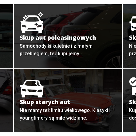
Skup aut poleasingowych
Sk
Samochody kilkuletnie i z małym
Ni
przebiegiem, też kupujemy.
pr
Skup starych aut
Sk
o
Nie mamy też limitu wiekowego. Klasyki i
Ku
youngtimery są mile widziane.
do