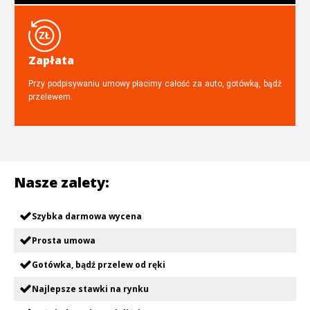
Zapłata
Przy podpisywaniu umowy płacimy całość za auto, gotówką, bądź
przelewem.
Nasze zalety:
Szybka darmowa wycena
Prosta umowa
Gotówka, bądź przelew od ręki
Najlepsze stawki na rynku