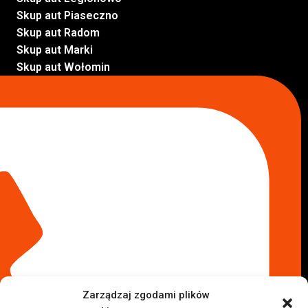
Skup aut Piaseczno
Skup aut Radom
Skup aut Marki
Skup aut Wołomin
Skup aut Warszawa Bemowo
Skup aut Warszawa Wola
Lokalizacje
Komisy samochodowe
Komis samochodowy Kielce
Komis samochodowy Łódź
Komis samochodowy Kraków
Komis samochodowy Radom
Komis samochodowy Płock
Komis samochodowy Opole
Komis samochodowy Lublin
Komis samochodowy Sochaczew
Inne Lokalizacje
Zarządzaj zgodami plików
Import