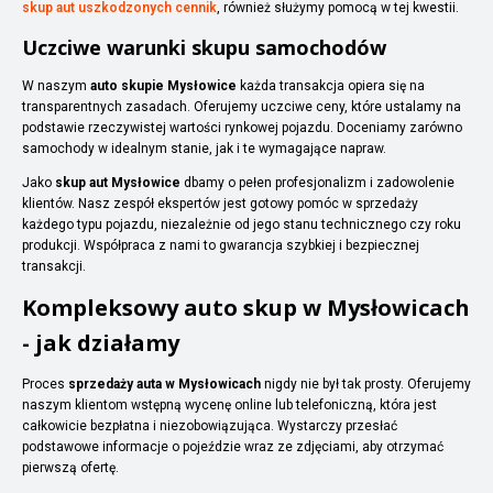
skup aut uszkodzonych cennik
, również służymy pomocą w tej kwestii.
Uczciwe warunki skupu samochodów
W naszym
auto skupie Mysłowice
każda transakcja opiera się na
transparentnych zasadach. Oferujemy uczciwe ceny, które ustalamy na
podstawie rzeczywistej wartości rynkowej pojazdu. Doceniamy zarówno
samochody w idealnym stanie, jak i te wymagające napraw.
Jako
skup aut Mysłowice
dbamy o pełen profesjonalizm i zadowolenie
klientów. Nasz zespół ekspertów jest gotowy pomóc w sprzedaży
każdego typu pojazdu, niezależnie od jego stanu technicznego czy roku
produkcji. Współpraca z nami to gwarancja szybkiej i bezpiecznej
transakcji.
Kompleksowy auto skup w Mysłowicach
- jak działamy
Proces
sprzedaży auta w Mysłowicach
nigdy nie był tak prosty. Oferujemy
naszym klientom wstępną wycenę online lub telefoniczną, która jest
całkowicie bezpłatna i niezobowiązująca. Wystarczy przesłać
podstawowe informacje o pojeździe wraz ze zdjęciami, aby otrzymać
pierwszą ofertę.