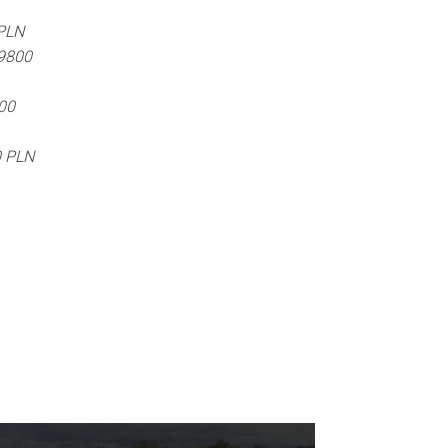
 PLN
39800
00
0 PLN