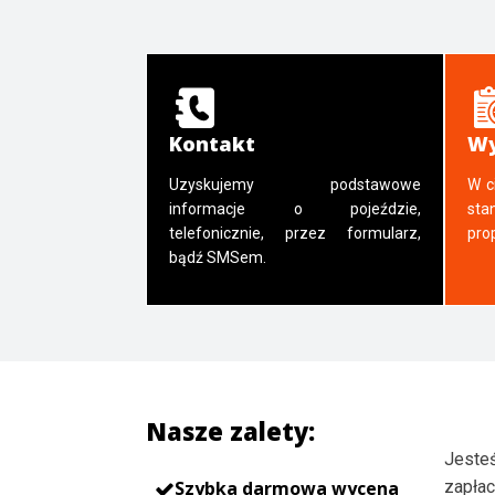
Kontakt
Wy
Uzyskujemy podstawowe
W c
informacje o pojeździe,
sta
telefonicznie, przez formularz,
pro
bądź SMSem.
Nasze zalety:
Jesteś
Szybka darmowa wycena
zapłac