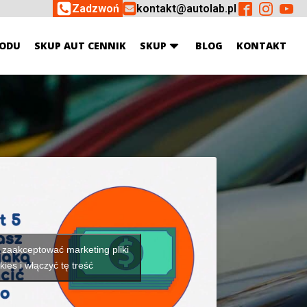
Zadzwoń
kontakt@autolab.pl
ODU
SKUP AUT CENNIK
SKUP
BLOG
KONTAKT
y zaakceptować marketing pliki
kies i włączyć tę treść