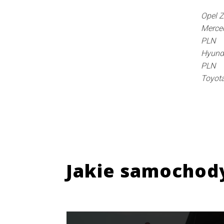
Opel Z
Merce
PLN
Hyund
PLN
Toyota
Jakie samochod