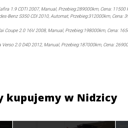
afira 1.9 CDTI 2007, Manual, Przebieg:289000km, Cena: 11500
des-Benz S350 CDI 2010, Automat, Przebieg:312000km, Cena: 
ai Coupe 2.0 16V 2008, Manual, Przebieg:198000km, Cena: 165
 Verso 2.0 D4D 2012, Manual, Przebieg:187000km, Cena: 2690
y kupujemy w
Nidzicy