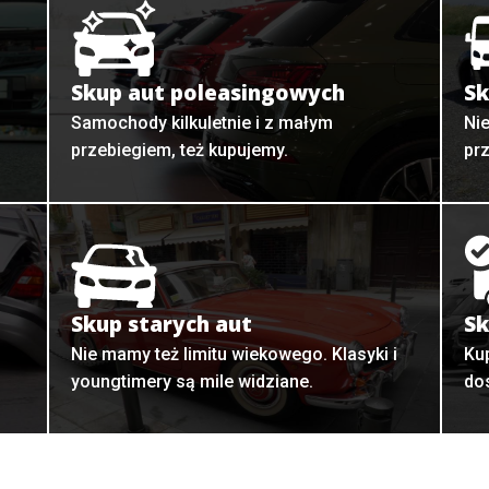
Skup aut poleasingowych
Sk
Samochody kilkuletnie i z małym
Ni
przebiegiem, też kupujemy.
pr
Skup starych aut
Sk
o
Nie mamy też limitu wiekowego. Klasyki i
Ku
youngtimery są mile widziane.
do