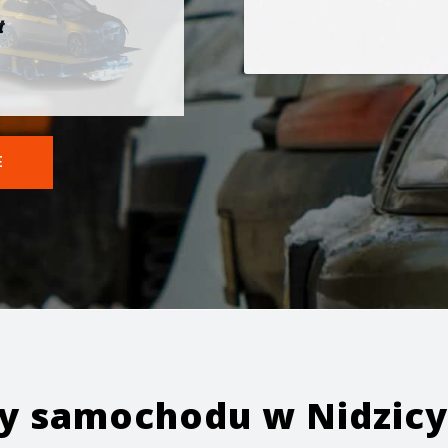
t
E
ży samochodu w
Nidzicy