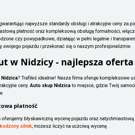
 gwarantując najwyższe standardy obsługi i atrakcyjne ceny za 
stową płatność oraz kompleksową obsługę formalności, włączn
zone czy powypadkowe, działając w pełni legalnie i transparentn
ę swojego pojazdu i przekonać się o naszym profesjonalizmie.
t w Nidzicy - najlepsza oferta
 Nidzica
? Trafiłeś idealnie! Nasza firma oferuje kompleksowe 
rakcyjne ceny.
Auto skup Nidzica
to miejsce, gdzie Twój samoch
e.
towa płatność
a
oferujemy błyskawiczną wycenę pojazdu oraz natychmiastową p
kodzony silnik
, możesz liczyć na uczciwą wycenę.