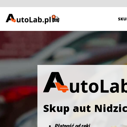
SKU
Skup aut Nidzi
Płatność od ręki