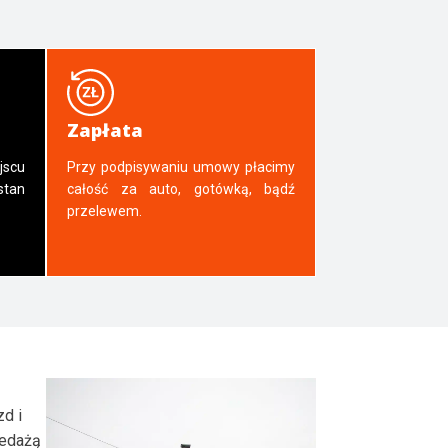
Zapłata
jscu
Przy podpisywaniu umowy płacimy
tan
całość za auto, gotówką, bądź
przelewem.
zd i
zedażą