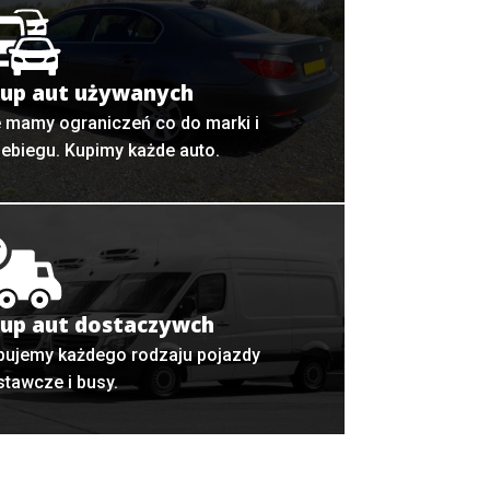
up aut używanych
e mamy ograniczeń co do marki i
zebiegu. Kupimy każde auto.
up aut dostaczywch
pujemy każdego rodzaju pojazdy
stawcze i busy.