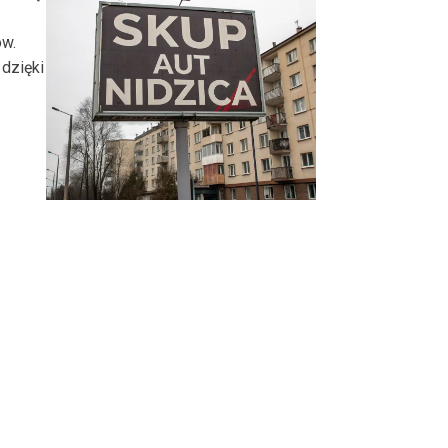
ów.
dzięki