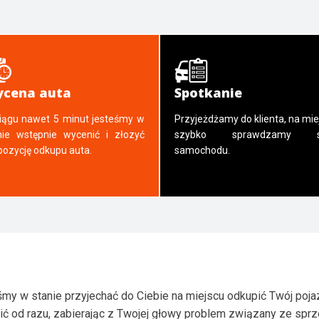
cena auta
Spotkanie
iągu nawet 5 minut jesteśmy w
Przyjeżdżamy do klienta, na mie
nie wstępnie wycenić i złozyć
szybko sprawdzamy s
pozycję odkupu auta.
samochodu.
my w stanie przyjechać do Ciebie na miejscu odkupić Twój poja
ić od razu, zabierając z Twojej głowy problem związany ze spr