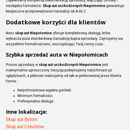
Zapewniamy kompletną dokumentację sprzedaży, włączając umowy i
niezbędne formularze.
Skup aut uszkodzonych Niepołomice
gwarantuje
bezpieczne przeprowadzenie transakcji od A do Z.
Dodatkowe korzyści dla klientów
Nasz
skup aut Niepołomice
oferuje kompleksową obsługę, która
wykracza poza standardową transakcję kupna-sprzedaży. Zajmujemy się
wszystkimi formalnościami, oszczędzając Twój cenny czas.
Szybka sprzedaż auta w Niepołomicach
Proces sprzedaży w
skup aut uszkodzonych Niepołomice
jest
maksymalnie uproszczony. Decyzję podejmujemy natychmiast po
oględzinach, a płatność realizujemy od ręki w preferowanej przez klienta
formie.
Natychmiastowa wypłata gotówki
Minimum formalności
Profesjonalna obsługa
Inne lokalizacje:
Skup aut Bytom
Skup aut Człuchów