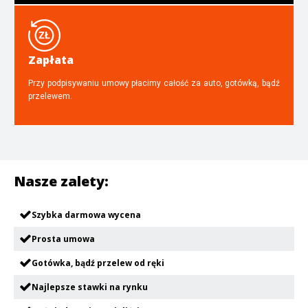
Zapłata
Przy podpisywaniu umowy płacimy całość za auto, gotówką, bądź
przelewem.
Nasze zalety:
Szybka darmowa wycena
Prosta umowa
Gotówka, bądź przelew od ręki
Najlepsze stawki na rynku