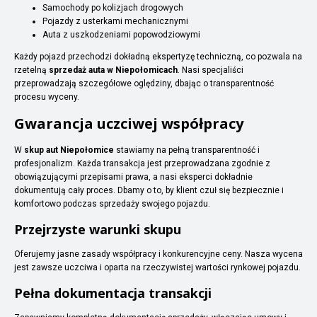
Samochody po kolizjach drogowych
Pojazdy z usterkami mechanicznymi
Auta z uszkodzeniami popowodziowymi
Każdy pojazd przechodzi dokładną ekspertyzę techniczną, co pozwala na
rzetelną
sprzedaż auta w Niepołomicach
. Nasi specjaliści
przeprowadzają szczegółowe oględziny, dbając o transparentność
procesu wyceny.
Gwarancja uczciwej współpracy
W
skup aut Niepołomice
stawiamy na pełną transparentność i
profesjonalizm. Każda transakcja jest przeprowadzana zgodnie z
obowiązującymi przepisami prawa, a nasi eksperci dokładnie
dokumentują cały proces. Dbamy o to, by klient czuł się bezpiecznie i
komfortowo podczas sprzedaży swojego pojazdu.
Przejrzyste warunki skupu
Oferujemy jasne zasady współpracy i konkurencyjne ceny. Nasza wycena
jest zawsze uczciwa i oparta na rzeczywistej wartości rynkowej pojazdu.
Pełna dokumentacja transakcji