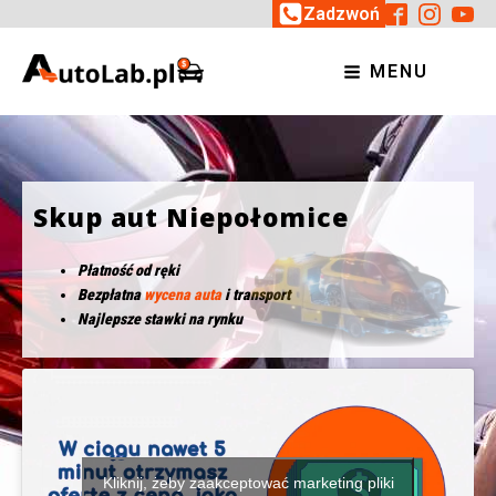
Zadzwoń
MENU
Skup aut Niepołomice
Płatność od ręki
Bezpłatna
wycena auta
i transport
Najlepsze stawki na rynku
Kliknij, żeby zaakceptować marketing pliki