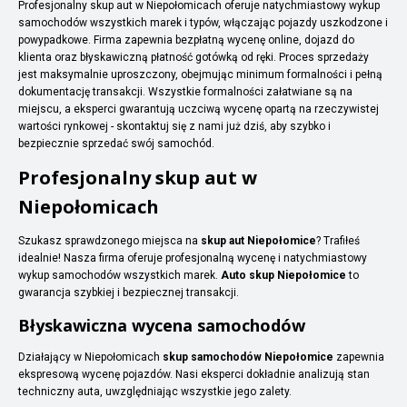
Profesjonalny skup aut w Niepołomicach oferuje natychmiastowy wykup
samochodów wszystkich marek i typów, włączając pojazdy uszkodzone i
powypadkowe. Firma zapewnia bezpłatną wycenę online, dojazd do
klienta oraz błyskawiczną płatność gotówką od ręki. Proces sprzedaży
jest maksymalnie uproszczony, obejmując minimum formalności i pełną
dokumentację transakcji. Wszystkie formalności załatwiane są na
miejscu, a eksperci gwarantują uczciwą wycenę opartą na rzeczywistej
wartości rynkowej - skontaktuj się z nami już dziś, aby szybko i
bezpiecznie sprzedać swój samochód.
Profesjonalny skup aut w
Niepołomicach
Szukasz sprawdzonego miejsca na
skup aut Niepołomice
? Trafiłeś
idealnie! Nasza firma oferuje profesjonalną wycenę i natychmiastowy
wykup samochodów wszystkich marek.
Auto skup Niepołomice
to
gwarancja szybkiej i bezpiecznej transakcji.
Błyskawiczna wycena samochodów
Działający w Niepołomicach
skup samochodów Niepołomice
zapewnia
ekspresową wycenę pojazdów. Nasi eksperci dokładnie analizują stan
techniczny auta, uwzględniając wszystkie jego zalety.