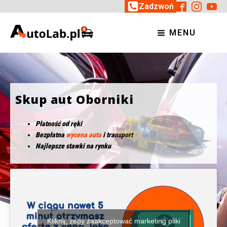
Zadzwoń
MENU
Skup aut Oborniki
Płatność od ręki
Bezpłatna
wycena auta
i transport
Najlepsze stawki na rynku
Kliknij, żeby zaakceptować marketing pliki