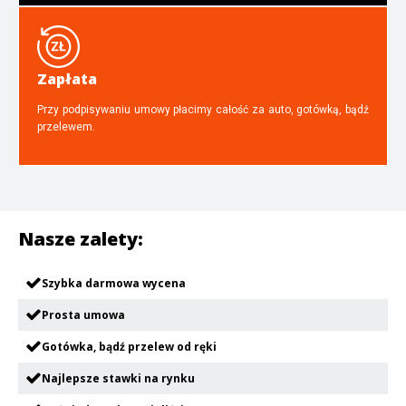
Zapłata
Przy podpisywaniu umowy płacimy całość za auto, gotówką, bądź
przelewem.
Nasze zalety:
Szybka darmowa wycena
Prosta umowa
Gotówka, bądź przelew od ręki
Najlepsze stawki na rynku