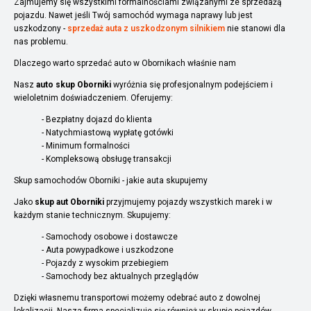
Zajmujemy się wszystkimi formalnościami związanymi ze sprzedażą
pojazdu. Nawet jeśli Twój samochód wymaga naprawy lub jest
uszkodzony -
sprzedaż auta z uszkodzonym silnikiem
nie stanowi dla
nas problemu.
Dlaczego warto sprzedać auto w Obornikach właśnie nam
Nasz
auto skup Oborniki
wyróżnia się profesjonalnym podejściem i
wieloletnim doświadczeniem. Oferujemy:
- Bezpłatny dojazd do klienta
- Natychmiastową wypłatę gotówki
- Minimum formalności
- Kompleksową obsługę transakcji
Skup samochodów Oborniki - jakie auta skupujemy
Jako
skup aut Oborniki
przyjmujemy pojazdy wszystkich marek i w
każdym stanie technicznym. Skupujemy:
- Samochody osobowe i dostawcze
- Auta powypadkowe i uszkodzone
- Pojazdy z wysokim przebiegiem
- Samochody bez aktualnych przeglądów
Dzięki własnemu transportowi możemy odebrać auto z dowolnej
lokalizacji. Nasza firma specjalizuje się również w skupie pojazdów