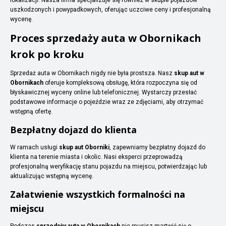
uszkodzonych i powypadkowych, oferując uczciwe ceny i profesjonalną
wycenę.
Proces sprzedaży auta w Obornikach
krok po kroku
Sprzedaż auta w Obornikach nigdy nie była prostsza. Nasz
skup aut w
Obornikach
oferuje kompleksową obsługę, która rozpoczyna się od
błyskawicznej wyceny online lub telefonicznej. Wystarczy przesłać
podstawowe informacje o pojeździe wraz ze zdjęciami, aby otrzymać
wstępną ofertę.
Bezpłatny dojazd do klienta
W ramach usługi
skup aut Oborniki
, zapewniamy bezpłatny dojazd do
klienta na terenie miasta i okolic. Nasi eksperci przeprowadzą
profesjonalną weryfikację stanu pojazdu na miejscu, potwierdzając lub
aktualizując wstępną wycenę.
Załatwienie wszystkich formalności na
miejscu
Podczas
sprzedaży auta w Obornikach
nie musisz martwić się o