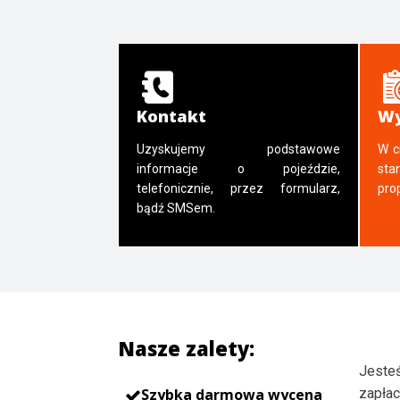
Kontakt
Wy
Uzyskujemy podstawowe
W c
informacje o pojeździe,
sta
telefonicznie, przez formularz,
pro
bądź SMSem.
Nasze zalety:
Jesteś
Szybka darmowa wycena
zapłac