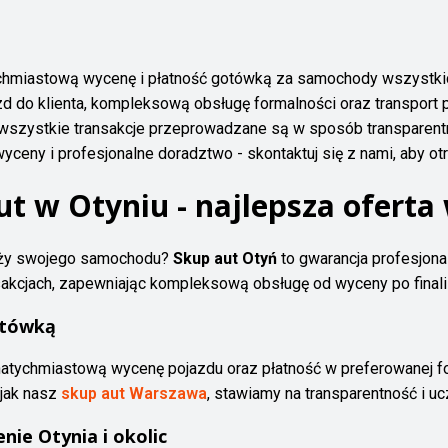
tychmiastową wycenę i płatność gotówką za samochody wszystki
 do klienta, kompleksową obsługę formalności oraz transport po
wszystkie transakcje przeprowadzane są w sposób transparentn
ceny i profesjonalne doradztwo - skontaktuj się z nami, aby o
t w Otyniu - najlepsza oferta 
aży swojego samochodu?
Skup aut Otyń
to gwarancja profesjonal
nsakcjach, zapewniając kompleksową obsługę od wyceny po finali
otówką
atychmiastową wycenę pojazdu oraz płatność w preferowanej for
 jak nasz
skup aut Warszawa
, stawiamy na transparentność i u
nie Otynia i okolic