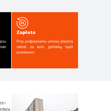
Zapłata
jscu
Przy podpisywaniu umowy płacimy
tan
całość za auto, gotówką, bądź
przelewem.
zd i
zedażą