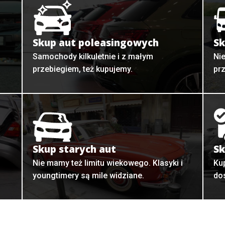
Skup aut poleasingowych
Sk
Samochody kilkuletnie i z małym
Ni
przebiegiem, też kupujemy.
pr
Skup starych aut
Sk
o
Nie mamy też limitu wiekowego. Klasyki i
Ku
youngtimery są mile widziane.
do