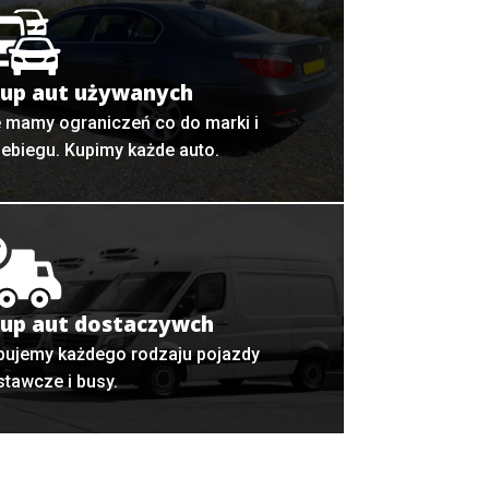
up aut używanych
e mamy ograniczeń co do marki i
zebiegu. Kupimy każde auto.
up aut dostaczywch
pujemy każdego rodzaju pojazdy
stawcze i busy.