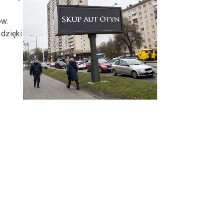
ów.
dzięki