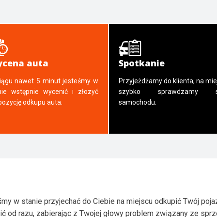
cena auta
Spotkanie
iągu nawet 5 minut jesteśmy w
Przyjeżdżamy do klienta, na mie
nie wstępnie wycenić i złozyć
szybko sprawdzamy s
pozycję odkupu auta.
samochodu.
my w stanie przyjechać do Ciebie na miejscu odkupić Twój poja
ić od razu, zabierając z Twojej głowy problem związany ze spr