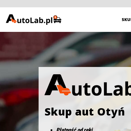
SKU
Skup aut Otyń
Płatność od ręki