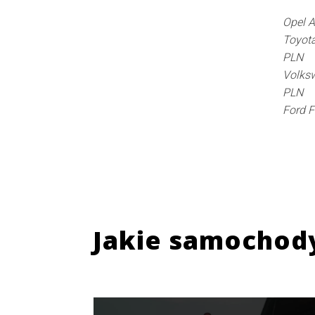
Opel A
Toyota
PLN
Volksw
PLN
Ford 
Jakie samochod