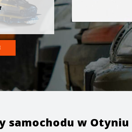
t
E
ży samochodu w
Otyniu