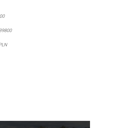
500
 39800
 PLN