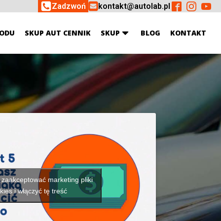
Zadzwoń
kontakt@autolab.pl
ODU
SKUP AUT CENNIK
SKUP
BLOG
KONTAKT
y zaakceptować marketing pliki
kies i włączyć tę treść